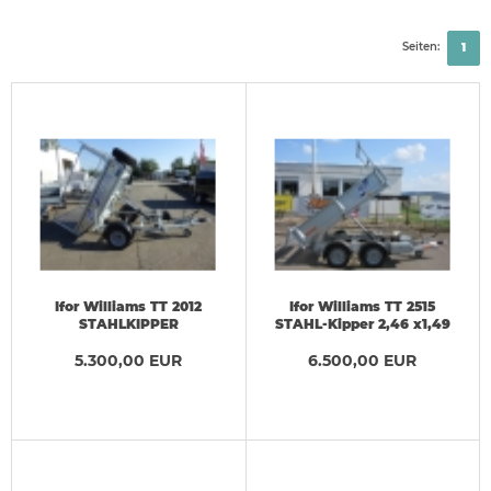
Seiten:
1
Ifor Williams TT 2012
Ifor Williams TT 2515
STAHLKIPPER
STAHL-Kipper 2,46 x1,49
angeschrägt
m Handpumpe 2,7 t
1,97x1,22x0,35m NEU
5.300,00 EUR
6.500,00 EUR