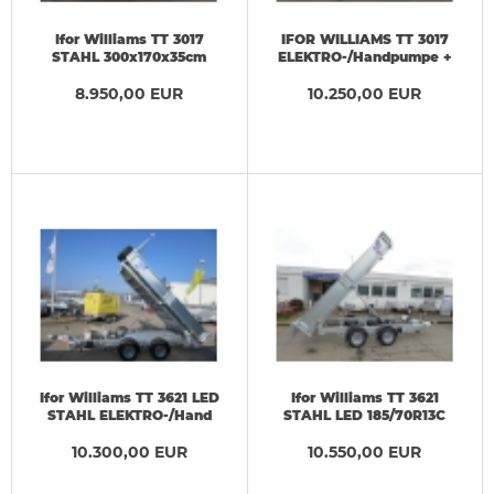
Ifor Williams TT 3017
IFOR WILLIAMS TT 3017
STAHL 300x170x35cm
ELEKTRO-/Handpumpe +
Blattfedern
Gitter 310x170x35cm 3,5 t
ELEKTRO-/Handpumpe
8.950,00 EUR
10.250,00 EUR
3,5t
Ifor Williams TT 3621 LED
Ifor Williams TT 3621
STAHL ELEKTRO-/Hand
STAHL LED 185/70R13C
195/60R12C 3,5t
3,66x1,98m
10.300,00 EUR
ELEKTRO-/Hand 3,5 t
10.550,00 EUR