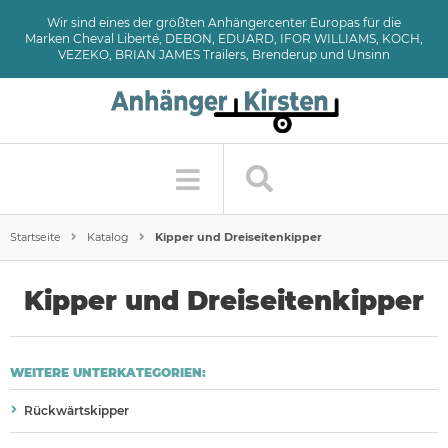
Wir sind eines der größten Anhängercenter Europas für die
Marken Cheval Liberté, DEBON, EDUARD, IFOR WILLIAMS, KOCH,
VEZEKO, BRIAN JAMES Trailers, Brenderup und Unsinn
Startseite
Katalog
Kipper und Dreiseitenkipper
Kipper und Dreiseitenkipper
WEITERE UNTERKATEGORIEN:
Rückwärtskipper