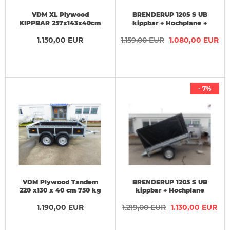
VDM XL Plywood
BRENDERUP 1205 S UB
KIPPBAR 257x143x40cm
kippbar + Hochplane +
Reling + H-Gestell
Gestell 203x116x115 cm
1.150,00 EUR
1.159,00 EUR
1.080,00 EUR
- 7%
VDM Plywood Tandem
BRENDERUP 1205 S UB
220 x130 x 40 cm 750 kg
kippbar + Hochplane
schwarz + Gestell
1.190,00 EUR
1.219,00 EUR
203x116x115 cm
1.130,00 EUR