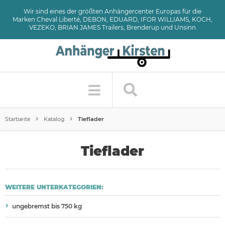
Wir sind eines der größten Anhängercenter Europas für die
Marken Cheval Liberté, DEBON, EDUARD, IFOR WILLIAMS, KOCH,
VEZEKO, BRIAN JAMES Trailers, Brenderup und Unsinn
Startseite
Katalog
Tieflader
Tieflader
WEITERE UNTERKATEGORIEN:
ungebremst bis 750 kg