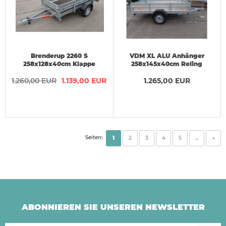
Brenderup 2260 S
VDM XL ALU Anhänger
258x128x40cm Klappe
258x145x40cm Reling
vorne 750 kg VORRAT
1.260,00 EUR
1.139,00 EUR
1.265,00 EUR
Seiten:
1
2
3
4
5
...
»
ABONNIEREN SIE UNSEREN NEWSLETTER