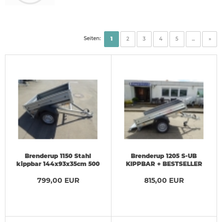
Seiten:
1
2
3
4
5
...
»
Brenderup 1150 Stahl
Brenderup 1205 S-UB
kippbar 144x93x35cm 500
KIPPBAR + BESTSELLER
kg
2,03x1,16x0,35m VORRAT
799,00 EUR
815,00 EUR