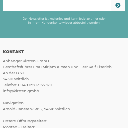
Der Newsletter ist kostenlos und kann jederzeit hier oder
in Ihrem Kundenkonto wieder abbestellt werden.
KONTAKT
Anhänger Kirsten GmbH
Geschäftsführer Frau Mirjam Kirsten und Herr Ralf Eiserloh
An der B 50
54516 Wittlich
Telefon: 0049 6571-955 570
info@kirsten.gmbh
Navigation:
Arnold-Janssen-Str. 2, 54516 Wittlich
Unsere Öffnungszeiten:
Montag - Freitag: