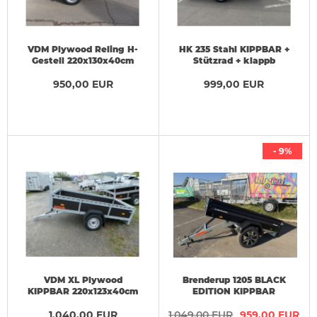
VDM Plywood Reling H-
HK 235 Stahl KIPPBAR +
Gestell 220x130x40cm
Stützrad + klappb
Vorderwand
950,00 EUR
2,35x1,32x0,35m 750 kg
999,00 EUR
- 9%
VDM XL Plywood
Brenderup 1205 BLACK
KIPPBAR 220x123x40cm
EDITION KIPPBAR
Reling + H-Gestell
Alufelgen 2,03x1,16x0,35m
1.040,00 EUR
1.049,00 EUR
959,00 EUR