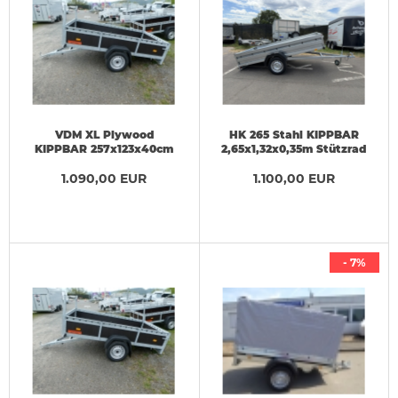
VDM XL Plywood
HK 265 Stahl KIPPBAR
KIPPBAR 257x123x40cm
2,65x1,32x0,35m Stützrad
Reling + H-Gestell
+ klappb Vorderwand 750
1.090,00 EUR
1.100,00 EUR
kg
- 7%