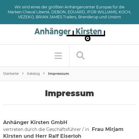
Wir sind eines der größten Anhängercenter Europas für die
Marken Cheval Liberté, DEBON, EDUARD, IFOR WILLIAMS, KOCH,
VEZEKO, BRIAN JAMES Trailers, Brenderup und Unsinn
Startseite
Katalog
Impressum
Impressum
Anhänger Kirsten GmbH
Frau Mirjam
vertreten durch die Geschäftsführer / in
Kirsten und Herr Ralf Eiserloh