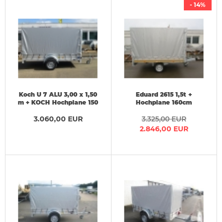
- 14%
Koch U 7 ALU 3,00 x 1,50
Eduard 2615 1,5t +
m + KOCH Hochplane 150
Hochplane 160cm
cm
2,56x1,50x1,60m Ladehöhe
3.060,00 EUR
3.325,00 EUR
56 oder 63cm
2.846,00 EUR