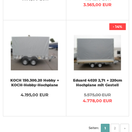
3.565,00 EUR
- 14%
KOCH 150.300.20 Hobby +
Eduard 4020 2,7t + 220cm
KOCH-Hobby-Hochplane
Hochplane mit Gestell
180 cm 2 t
406x200x220cm Ladehöhe
4.195,00 EUR
5.575,00 EUR
63cm
4.778,00 EUR
Seiten:
1
2
»