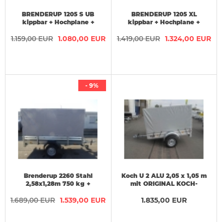
BRENDERUP 1205 S UB
BRENDERUP 1205 XL
kippbar + Hochplane +
kippbar + Hochplane +
Gestell 203x116x115 cm
Gestell 203x116x135 cm
1.159,00 EUR
1.080,00 EUR
1.419,00 EUR
1.324,00 EUR
- 9%
Brenderup 2260 Stahl
Koch U 2 ALU 2,05 x 1,05 m
2,58x1,28m 750 kg +
mit ORIGINAL KOCH-
Hochplane 150 cm
Hochplane 130 cm
1.689,00 EUR
1.539,00 EUR
1.835,00 EUR