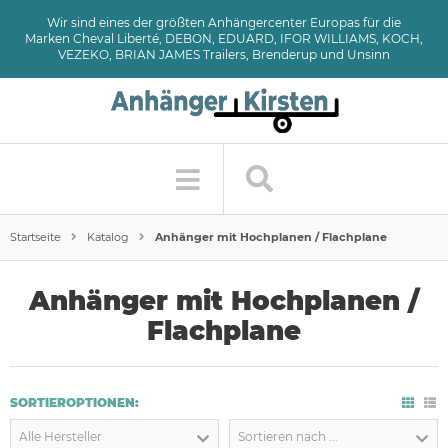
Wir sind eines der größten Anhängercenter Europas für die
Marken Cheval Liberté, DEBON, EDUARD, IFOR WILLIAMS, KOCH,
VEZEKO, BRIAN JAMES Trailers, Brenderup und Unsinn
Startseite
Katalog
Anhänger mit Hochplanen / Flachplane
Anhänger mit Hochplanen /
Flachplane
SORTIEROPTIONEN:
Alle Hersteller
Sortieren nach ...