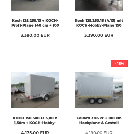
Koch 125.250.13 + KOCH-
Koch 125.250.13 (4.13) mit
Profi-Plane 140 cm + 100
KOCH-Hobby-Plane 150
km/h 1,3 t
cm + 100 km/h 1,3 t
3.380,00 EUR
3.390,00 EUR
- 15%
KOCH 150.300.13 3,00 x
Eduard 3116 2t + 180 cm
1,50m + KOCH-Hobby-
Hochplane & Gestell
Hochplane 180 cm
311x160x180cm
4.175,00 EUR
4.190,00 EUR