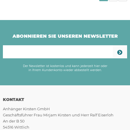
ABONNIEREN SIE UNSEREN NEWSLETTER
Der Newsletter ist kostenlos und kann jederzeit hier oder
in Ihrem Kundenkonto wieder abbestellt werden.
KONTAKT
Anhänger Kirsten GmbH
Geschäftsführer Frau Mirjam Kirsten und Herr Ralf Eiserloh
An der B 50
54516 Wittlich