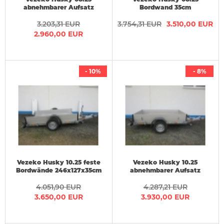
abnehmbarer Aufsatz
Bordwand 35cm
246x127x35cm 750 kg
Riffelblech Ersatzrad
3.203,31 EUR
3.754,31 EUR
246x127x35cm 750 kg
3.510,00 EUR
2.960,00 EUR
- 10%
- 8%
Vezeko Husky 10.25 feste
Vezeko Husky 10.25
Bordwände 246x127x35cm
abnehmbarer Aufsatz
1 t
246x127x35cm 1 t
4.051,90 EUR
4.287,21 EUR
3.650,00 EUR
3.930,00 EUR