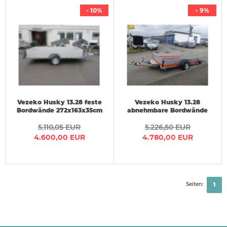
- 10%
- 9%
Vezeko Husky 13.28 feste
Vezeko Husky 13.28
Bordwände 272x163x35cm
abnehmbare Bordwände
272x163x35cm 1,3 t
5.110,05 EUR
5.226,50 EUR
4.600,00 EUR
4.780,00 EUR
Seiten:
1