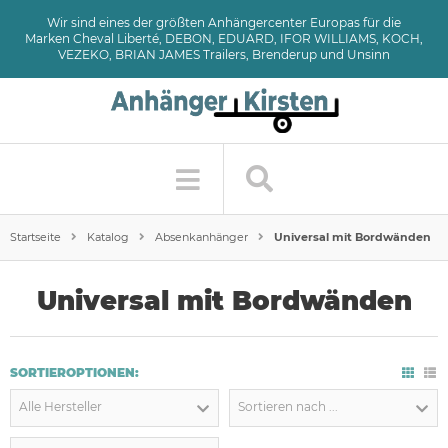
Wir sind eines der größten Anhängercenter Europas für die
Marken Cheval Liberté, DEBON, EDUARD, IFOR WILLIAMS, KOCH,
VEZEKO, BRIAN JAMES Trailers, Brenderup und Unsinn
Startseite
Katalog
Absenkanhänger
Universal mit Bordwänden
Universal mit Bordwänden
SORTIEROPTIONEN:
Alle Hersteller
Sortieren nach ...