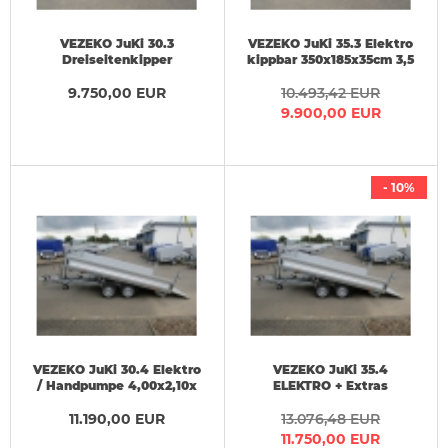
VEZEKO JuKi 30.3
VEZEKO JuKi 35.3 Elektro
Dreiseitenkipper
kippbar 350x185x35cm 3,5
Maschinentransporter
t
Elektro 350x185x35cm 3 t
9.750,00 EUR
10.493,42 EUR
9.900,00 EUR
- 10%
VEZEKO JuKi 30.4 Elektro
VEZEKO JuKi 35.4
/ Handpumpe 4,00x2,10x
ELEKTRO + Extras
0,35 m 3 t
VORRAT 3,5t
11.190,00 EUR
4,00x2,10x0,35m
13.076,48 EUR
11.750,00 EUR