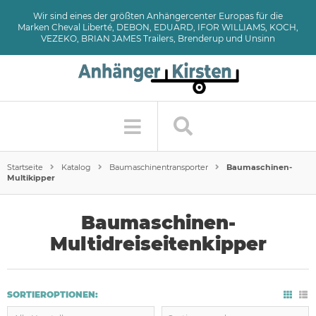
Wir sind eines der größten Anhängercenter Europas für die
Marken Cheval Liberté, DEBON, EDUARD, IFOR WILLIAMS, KOCH,
VEZEKO, BRIAN JAMES Trailers, Brenderup und Unsinn
Startseite
Katalog
Baumaschinentransporter
Baumaschinen-
Multikipper
Baumaschinen-
Multidreiseitenkipper
SORTIEROPTIONEN: