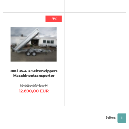
- 7%
JuKi 35.4 3-Seitenkipper+
Maschinentransporter
Elektro Stahlbelag 4x2,1m
13.625,69 EUR
3,5t VORRAT
12.690,00 EUR
Seiten:
1