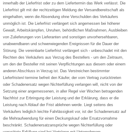
innerhalb der Lieferfrist oder zu dem Liefertermin das Werk verlässt. Die
Lieferfrist gilt mit der rechtzeitigen Meldung der Versandbereitschaft als
eingehalten, wenn die Absendung ohne Verschulden des Verkäufers
unmöglich ist. Die Lieferfrist verlängert sich angemessen bei höherer
Gewalt, Arbeitskämpfen, Unruhen, behördlichen Maßnahmen, Ausbleiben
von Zulieferungen von Lieferanten und sonstigen unvorhersehbaren,
unabwendbaren und schwerwiegenden Ereignissen für die Dauer der
Störung. Die vereinbarte Lieferfrist verlängert sich - unbeschadet mit den
Rechten des Verkäufers aus Verzug des Bestellers - um den Zeitraum,
um den der Besteller mit seinen Verpflichtungen aus diesem oder einem
anderen Abschluss in Verzug ist. Das Verstreichen bestimmter
Lieferfristen/-termine befreit den Käufer, der vom Vertrag zurücktreten
oder Schadenersatz wegen Nichterfüllung verlangen will, nicht von der
Setzung einer angemessenen, in aller Regel vier Wochen betragenden
Nachfrist zur Erbringung der Leistung und der Erklärung, dass er die
Leistung nach Ablauf der Frist ablehnen werde. Liegt seitens des
Verkäufers lediglich leichte Fahrlässigkeit vor, ist der Schadenersatz auf
die Mehraufwendung für einen Deckungskauf oder Ersatzvornahme
beschränkt. Schadenersatzansprüche wegen Nichterfüllung oder
verspätete Erfüllung sind bei Verträgen mit Unternehmern