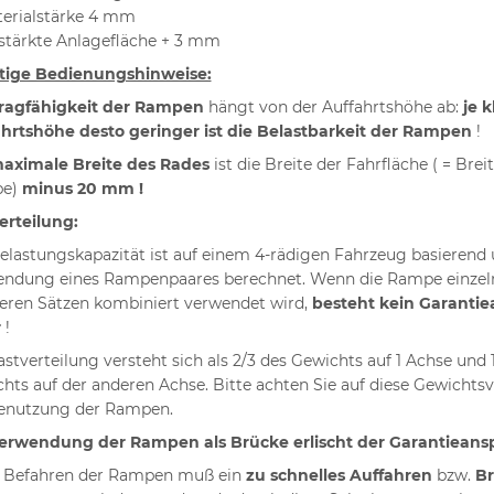
erialstärke 4 mm
stärkte Anlagefläche + 3 mm
tige Bedienungshinweise:
ragfähigkeit der Rampen
hängt von der Auffahrtshöhe ab:
je k
hrtshöhe desto geringer ist die Belastbarkeit der Rampen
!
aximale Breite des Rades
ist die Breite der Fahrfläche ( = Brei
e)
minus 20 mm !
erteilung:
elastungskapazität ist auf einem 4-rädigen Fahrzeug basierend 
ndung eines Rampenpaares berechnet. Wenn die Rampe einzel
ren Sätzen kombiniert verwendet wird,
besteht kein Garanti
r
!
astverteilung versteht sich als 2/3 des Gewichts auf 1 Achse und 
hts auf der anderen Achse. Bitte achten Sie auf diese Gewichtsv
enutzung der Rampen.
erwendung der Rampen als Brücke erlischt der Garantieansp
 Befahren der Rampen muß ein
zu schnelles Auffahren
bzw.
B