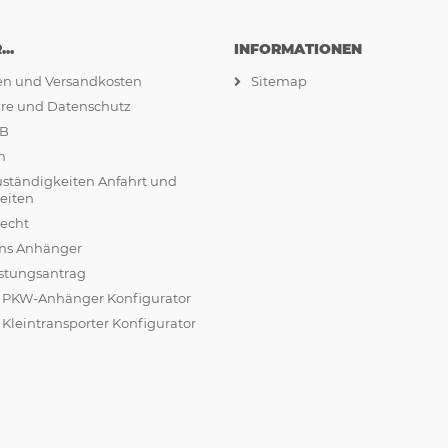
..
INFORMATIONEN
ten und Versandkosten
Sitemap
äre und Datenschutz
GB
m
uständigkeiten Anfahrt und
eiten
recht
ams Anhänger
stungsantrag
r PKW-Anhänger Konfigurator
 Kleintransporter Konfigurator