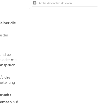
Artikeldatenblatt drucken
leiner die
te der
und bei
n oder mit
eanspruch
1/3 des
erteilung
ruch !
remsen
auf