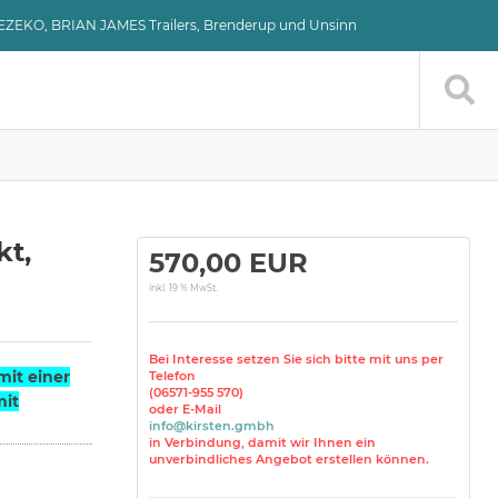
VEZEKO, BRIAN JAMES Trailers, Brenderup und Unsinn
kt,
570,00 EUR
inkl. 19 % MwSt.
Bei Interesse setzen Sie sich bitte mit uns per
it einer
Telefon
(06571-955 570)
mit
oder E-Mail
info@kirsten.gmbh
in Verbindung, damit wir Ihnen ein
unverbindliches Angebot erstellen können.