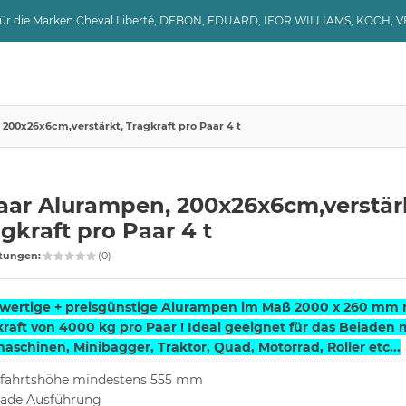
 für die Marken Cheval Liberté, DEBON, EDUARD, IFOR WILLIAMS, KOCH, 
 200x26x6cm,verstärkt, Tragkraft pro Paar 4 t
Paar Alurampen, 200x26x6cm,verstär
gkraft pro Paar 4 t
tungen:
(0)
wertige + preisgünstige Alurampen im Maß 2000 x 260 mm m
raft von 4000 kg pro Paar ! Ideal geeignet für das Beladen 
schinen, Minibagger, Traktor, Quad, Motorrad, Roller etc...
fahrtshöhe mindestens 555 mm
ade Ausführung