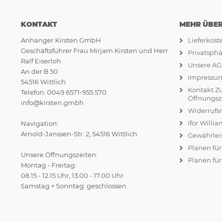
KONTAKT
MEHR ÜBER.
Anhänger Kirsten GmbH
Lieferkos
Geschäftsführer Frau Mirjam Kirsten und Herr
Privatsph
Ralf Eiserloh
Unsere A
An der B 50
Impressu
54516 Wittlich
Kontakt Z
Telefon: 0049 6571-955 570
Öffnungsz
info@kirsten.gmbh
Widerrufs
Ifor Willi
Navigation:
Arnold-Janssen-Str. 2, 54516 Wittlich
Gewährlei
Planen fü
Unsere Öffnungszeiten:
Planen für
Montag - Freitag:
08.15 - 12.15 Uhr, 13.00 - 17.00 Uhr
Samstag + Sonntag: geschlossen