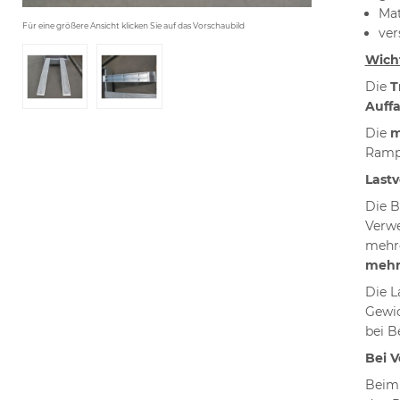
Mat
Für eine größere Ansicht klicken Sie auf das Vorschaubild
ver
Wich
Die
T
Auffa
Die
m
Ramp
Lastv
Die B
Verwe
mehre
meh
Die L
Gewic
bei B
Bei V
Beim