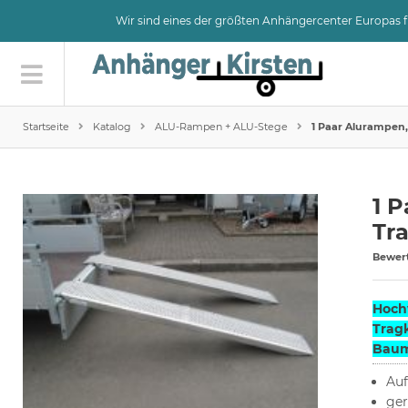
Wir sind eines der größten Anhängercenter Europas
Startseite
Katalog
ALU-Rampen + ALU-Stege
1 Paar Alurampen,
1 
Tra
Bewer
Hoch
Tragk
Bauma
Auf
ger