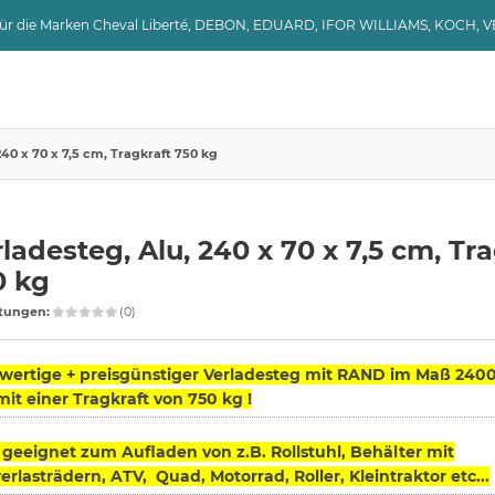
 für die Marken Cheval Liberté, DEBON, EDUARD, IFOR WILLIAMS, KOCH, 
240 x 70 x 7,5 cm, Tragkraft 750 kg
ladesteg, Alu, 240 x 70 x 7,5 cm, Tr
0 kg
tungen:
(0)
ertige + preisgünstiger Verladesteg mit RAND im Maß 2400
t einer Tragkraft von 750 kg !
 geeignet zum Aufladen von z.B. Rollstuhl, Behälter mit
rlasträdern, ATV, Quad, Motorrad, Roller, Kleintraktor etc...