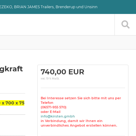
VEZEKO, BRIAN JAMES Trailers, Brenderup und Unsinn
agkraft
740,00 EUR
inkl. 19 % MwSt.
Bei Interesse setzen Sie sich bitte mit uns per
 x 700 x 75
Telefon
(06571-955 570)
oder E-Mail
info@kirsten.gmbh
in Verbindung, damit wir Ihnen ein
unverbindliches Angebot erstellen können.