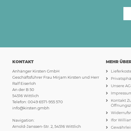
KONTAKT
MEHR ÜBER.
Anhänger Kirsten GmbH
Lieferkos
Geschäftsführer Frau Mirjam Kirsten und Herr
Privatsph
Ralf Eiserloh
Unsere A
An der B 50
Impressu
54516 Wittlich
Kontakt Z
Telefon: 0049 6571-955 570
Öffnungsz
info@kirsten.gmbh
Widerrufs
Ifor Willi
Navigation:
Arnold-Janssen-Str. 2, 54516 Wittlich
Gewährlei