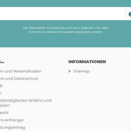
Der Newsletter ist kostenlos und kann jederzeit hier oder
in Ihrem Kundenkonto wieder abbestellt werden.
..
INFORMATIONEN
ten und Versandkosten
Sitemap
äre und Datenschutz
GB
m
uständigkeiten Anfahrt und
eiten
recht
ams Anhänger
stungsantrag