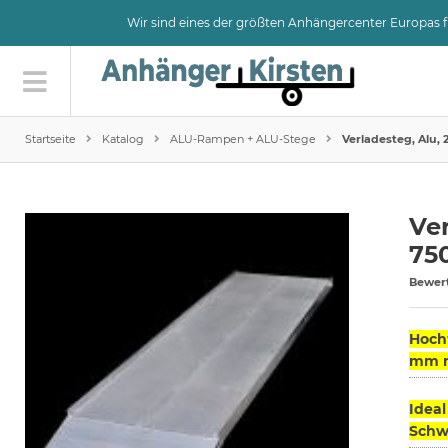
Wir sind eines der größten Anhängercenter Europas
Startseite
Katalog
ALU-Rampen + ALU-Stege
Verladesteg, Alu, 
Ver
75
Bewer
Hochw
mm mi
Ideal
Schwe