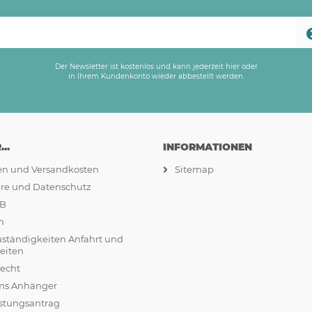
Der Newsletter ist kostenlos und kann jederzeit hier oder
in Ihrem Kundenkonto wieder abbestellt werden.
..
INFORMATIONEN
ten und Versandkosten
Sitemap
äre und Datenschutz
GB
m
uständigkeiten Anfahrt und
eiten
recht
ams Anhänger
stungsantrag