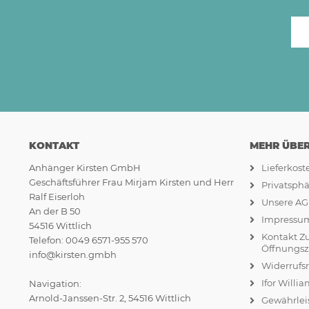
KONTAKT
MEHR ÜBER.
Anhänger Kirsten GmbH
Lieferkos
Geschäftsführer Frau Mirjam Kirsten und Herr
Privatsph
Ralf Eiserloh
Unsere A
An der B 50
Impressu
54516 Wittlich
Kontakt Z
Telefon: 0049 6571-955 570
Öffnungsz
info@kirsten.gmbh
Widerrufs
Ifor Willi
Navigation:
Arnold-Janssen-Str. 2, 54516 Wittlich
Gewährlei