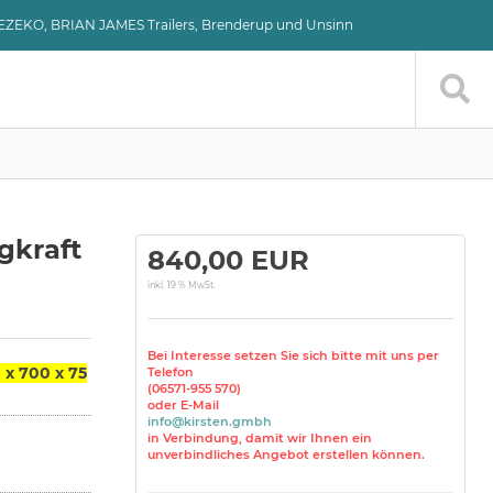
VEZEKO, BRIAN JAMES Trailers, Brenderup und Unsinn
agkraft
840,00 EUR
inkl. 19 % MwSt.
Bei Interesse setzen Sie sich bitte mit uns per
x 700 x 75
Telefon
(06571-955 570)
oder E-Mail
info@kirsten.gmbh
in Verbindung, damit wir Ihnen ein
unverbindliches Angebot erstellen können.