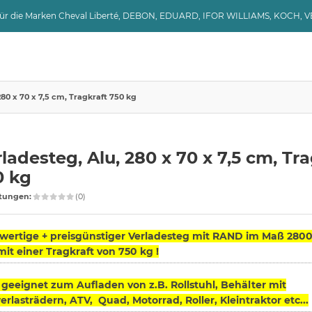
 für die Marken Cheval Liberté, DEBON, EDUARD, IFOR WILLIAMS, KOCH, 
280 x 70 x 7,5 cm, Tragkraft 750 kg
ladesteg, Alu, 280 x 70 x 7,5 cm, Tr
0 kg
tungen:
(0)
ertige + preisgünstiger Verladesteg mit RAND im Maß 2800 
t einer Tragkraft von 750 kg !
 geeignet zum Aufladen von z.B. Rollstuhl, Behälter mit
rlasträdern, ATV, Quad, Motorrad, Roller, Kleintraktor etc...