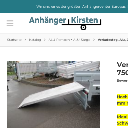
Wir sind eines der größten Anhängercenter Europas
Startseite
Katalog
ALU-Rampen + ALU-Stege
Verladesteg, Alu, 
Ver
75
Bewer
Hochw
mm mi
Ideal
Schwe