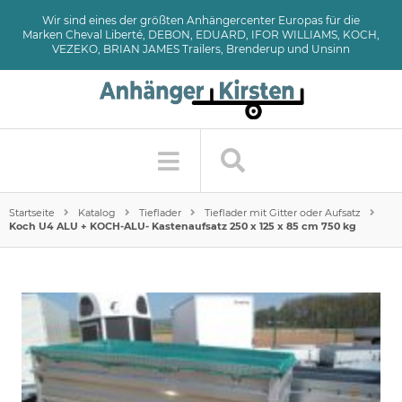
Wir sind eines der größten Anhängercenter Europas für die
Marken Cheval Liberté, DEBON, EDUARD, IFOR WILLIAMS, KOCH,
VEZEKO, BRIAN JAMES Trailers, Brenderup und Unsinn
Startseite
Katalog
Tieflader
Tieflader mit Gitter oder Aufsatz
Koch U4 ALU + KOCH-ALU- Kastenaufsatz 250 x 125 x 85 cm 750 kg