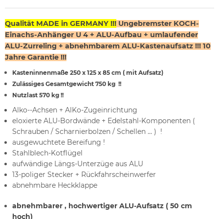
Qualität MADE in GERMANY !!!
Ungebremster K
OCH-
Einachs-Anhänger U 4 + ALU-Aufbau + umlaufender
ALU-Zurreling + abnehmbarem ALU-Kastenaufsatz !!! 10
Jahre Garantie !!!
Kasteninnenmaße 250 x 125 x 85 cm ( mit Aufsatz)
Zulässiges Gesamtgewicht 750 kg !!
Nutzlast 570 kg !!
Alko--Achsen + AlKo-Zugeinrichtung
eloxierte ALU-Bordwände + Edelstahl-Komponenten (
Schrauben / Scharnierbolzen / Schellen ... ) !
ausgewuchtete Bereifung !
Stahlblech-Kotflügel
aufwändige Längs-Unterzüge aus ALU
13-poliger Stecker + Rückfahrscheinwerfer
abnehmbare Heckklappe
abnehmbarer , hochwertiger ALU-Aufsatz ( 50 cm
hoch)