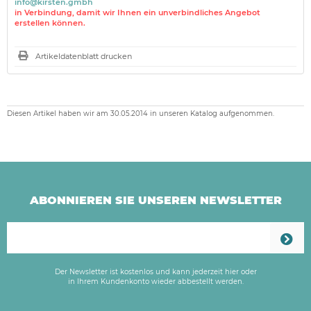
info@kirsten.gmbh
in Verbindung, damit wir Ihnen ein unverbindliches Angebot
erstellen können.
Artikeldatenblatt drucken
Diesen Artikel haben wir am 30.05.2014 in unseren Katalog aufgenommen.
ABONNIEREN SIE UNSEREN NEWSLETTER
Der Newsletter ist kostenlos und kann jederzeit hier oder
in Ihrem Kundenkonto wieder abbestellt werden.