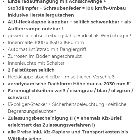
Einzelradaufhängung mit Achsschwinge +
Stoßdämpfer + Schraubenfeder = 100 km/h-Umbau
inklusive Herstellergutachen
ALU-Heckklappe klappbar + seitlich schwenkbar + als
Auffahrrampe nutzbar !
gewerblich abschreibungsfähig + ideal als Werbeträger !
Innenmaße 3000 x 1550 x 1680 mm
Automatikstützrad mit Rangiergriff
Zurrösen im Boden angeschraubt
Innenleuchte mit Schalter
2 Fallstützen seitlich
Heckklappe abschließbar im seitlichen Verschluß
aerodynamische Dachform: Höhe nur ca. 2030 mm !!!
Farbmöglichkeiten: weiß / eisengrau / blau / olivgrün /
schwarz !
13-poliger-Stecker + Sicherheitsbeleuchtung +seitliche
Begrenzungsleuchten
Zulassungsbescheinigung II ( = ehemals Kfz-Brief,
erleichtert das Zulassungsverfahren !)
alle Preise inkl. Kfz-Papiere und Transportkosten bis
Wittlich; keine