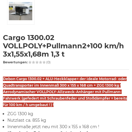
Cargo 1300.02
VOLLPOLY+Pullmann2+100 km/h
3x1,55x1,68m 1,3 t
Bewertungen:
(0)
Debon Cargo 1300.02 + ALU-Heckklappe= der ideale Motorrad- oder
Quadtransporter im Innenmaß 300 x 155 x 168 cm + ZGG 1300 kg !
Aerodynamischer VOLLPOLY-Allzweck-Anhänger mit Pullmann-
Fahrwerk (gefedert mit Schraubenfeder und Stoßdämpfer = bereits
für 100 km / h umgebaut ! ) !
ZGG 1300 kg
Nutzlast ca. 855 kg
Innenmaße jetzt neu mit 300 x 155 x 168 cm !