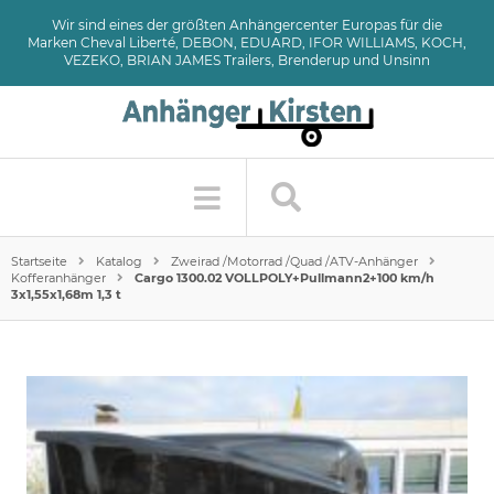
Wir sind eines der größten Anhängercenter Europas für die
Marken Cheval Liberté, DEBON, EDUARD, IFOR WILLIAMS, KOCH,
VEZEKO, BRIAN JAMES Trailers, Brenderup und Unsinn
Startseite
Katalog
Zweirad /Motorrad /Quad /ATV-Anhänger
Kofferanhänger
Cargo 1300.02 VOLLPOLY+Pullmann2+100 km/h
3x1,55x1,68m 1,3 t