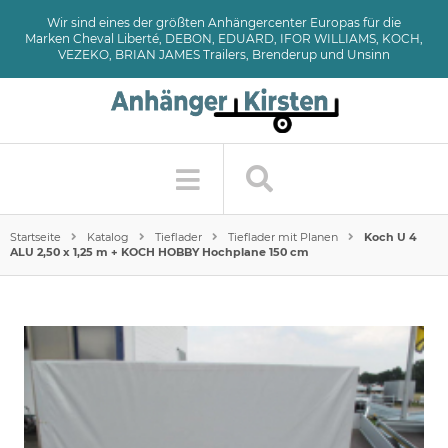
Wir sind eines der größten Anhängercenter Europas für die
Marken Cheval Liberté, DEBON, EDUARD, IFOR WILLIAMS, KOCH,
VEZEKO, BRIAN JAMES Trailers, Brenderup und Unsinn
Startseite
Katalog
Tieflader
Tieflader mit Planen
Koch U 4
ALU 2,50 x 1,25 m + KOCH HOBBY Hochplane 150 cm