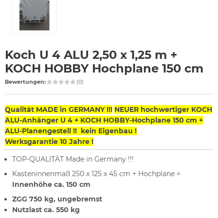
Koch U 4 ALU 2,50 x 1,25 m +
KOCH HOBBY Hochplane 150 cm
Bewertungen:
(0)
Qualität MADE in GERMANY !!!
NEUER hochwertiger KOCH
ALU-Anhänger U 4 + KOCH HOBBY-Hochplane 150 cm +
ALU-Planengestell !! kein Eigenbau !
Werksgarantie 10 Jahre !
TOP-QUALITÄT Made in Germany !!!
Kasteninnenmaß 250 x 125 x 45 cm + Hochplane =
Innenhöhe ca. 150 cm
ZGG 750 kg, ungebremst
Nutzlast ca. 550 kg