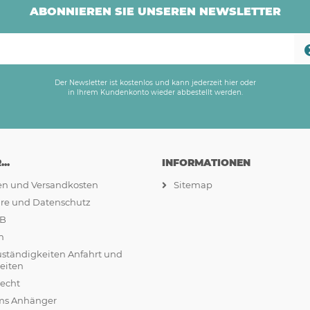
ABONNIEREN SIE UNSEREN NEWSLETTER
Der Newsletter ist kostenlos und kann jederzeit hier oder
in Ihrem Kundenkonto wieder abbestellt werden.
..
INFORMATIONEN
ten und Versandkosten
Sitemap
äre und Datenschutz
GB
m
uständigkeiten Anfahrt und
eiten
recht
ams Anhänger