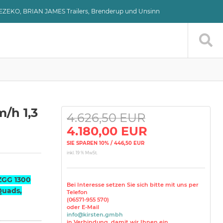
VEZEKO, BRIAN JAMES Trailers, Brenderup und Unsinn
/h 1,3
4.626,50 EUR
4.180,00 EUR
SIE SPAREN 10% / 446,50 EUR
inkl. 19 % MwSt.
ZGG 1300
Bei Interesse setzen Sie sich bitte mit uns per
Quads,
Telefon
(06571-955 570)
oder E-Mail
info@kirsten.gmbh
in Verbindung, damit wir Ihnen ein