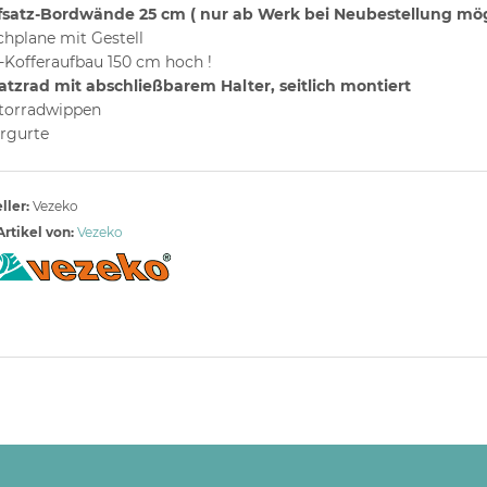
satz-Bordwände 25 cm ( nur ab Werk bei Neubestellung mögl
hplane mit Gestell
-Kofferaufbau 150 cm hoch !
atzrad mit abschließbarem Halter, seitlich montiert
torradwippen
rgurte
ller:
Vezeko
rtikel von:
Vezeko