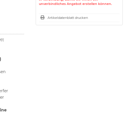
unverbindliches Angebot erstellen können.
Artikeldatenblatt drucken
tt
)
sen
rfer
er
eine