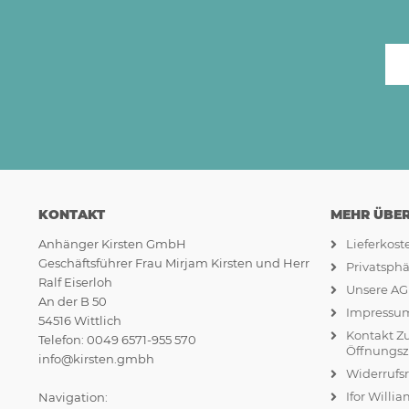
KONTAKT
MEHR ÜBER.
Anhänger Kirsten GmbH
Lieferkos
Geschäftsführer Frau Mirjam Kirsten und Herr
Privatsph
Ralf Eiserloh
Unsere A
An der B 50
Impressu
54516 Wittlich
Kontakt Z
Telefon: 0049 6571-955 570
Öffnungsz
info@kirsten.gmbh
Widerrufs
Ifor Willi
Navigation: