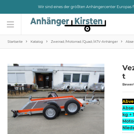
Wir sind eines der größten Anhängercenter Europas
Startseite
Katalog
Zweirad /Motorrad /Quad /ATV-Anhänger
Abse
Vez
t
Bewer
Abve
Abse
kg + 
Moto
Niede