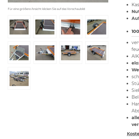
Kas
Für eine größere Ansicht klicken Sie auf das Vorschaubild
Nut
Au
10
ver
feu
AlK
elo
Wer
sch
Stü
Sie
Bel
Han
Abs
all
ver
Koste