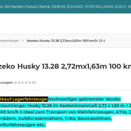
 für die Marken Cheval Liberté, DEBON, EDUARD, IFOR WILLIAMS, KOCH, 
nkanhänger
Vezeko Husky 13.28 2,72mx1,63m 100 km/h 1,3 t
eko Husky 13.28 2,72mx1,63m 100 km
tungen:
(0)
rkauf Lagerfahrzeuge:
Hochwertiger gebremster Vezeko
nkanhänger Husky 13.28 im Kasteninnenmaß 2,72 x 1,63 m + 
100 km/h !! Ideal zum Transport von Kleinfahrzeugen, ATVs, 
rrädern, Aufsitzrasenmähern, Trike, Baumaschinen,
rflurfahrzeugen etc..