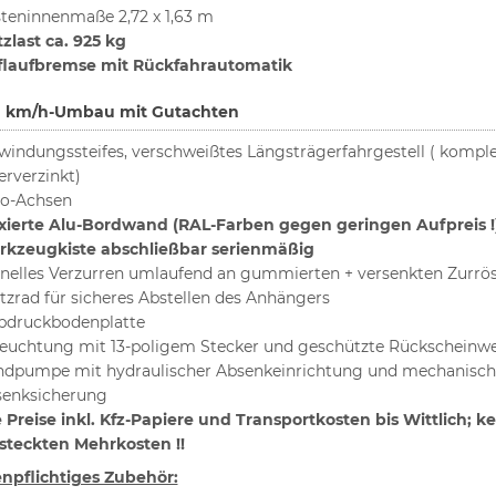
teninnenmaße 2,72 x 1,63 m
zlast ca. 925 kg
flaufbremse mit Rückfahrautomatik
0 km/h-Umbau mit Gutachten
windungssteifes, verschweißtes Längsträgerfahrgestell ( komple
erverzinkt)
o-Achsen
xierte Alu-Bordwand (RAL-Farben gegen geringen Aufpreis !
kzeugkiste abschließbar serienmäßig
nelles Verzurren umlaufend an gummierten + versenkten Zurrö
tzrad für sicheres Abstellen des Anhängers
bdruckbodenplatte
euchtung mit 13-poligem Stecker und geschützte Rückscheinwe
dpumpe mit hydraulischer Absenkeinrichtung und mechanisch
enksicherung
e Preise inkl. Kfz-Papiere und Transportkosten bis Wittlich; k
steckten Mehrkosten !!
npflichtiges Zubehör: