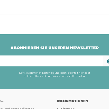
ABONNIEREN SIE UNSEREN NEWSLETTER
Der Newsletter ist kostenlos und kann jederzeit hier oder
in Ihrem Kundenkonto wieder abbestellt werden.
..
INFORMATIONEN
ten und Versandkosten
Sitemap