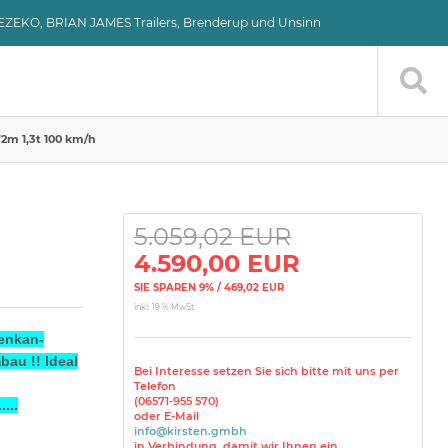
VEZEKO, BRIAN JAMES Trailers, Brenderup und Unsinn
2m 1,3t 100 km/h
5.059,02 EUR
4.590,00 EUR
SIE SPAREN 9% / 469,02 EUR
inkl. 19 % MwSt.
enkan-
au !! Ideal
Bei Interesse setzen Sie sich bitte mit uns per
Telefon
(06571-955 570)
...
oder E-Mail
info@kirsten.gmbh
in Verbindung, damit wir Ihnen ein