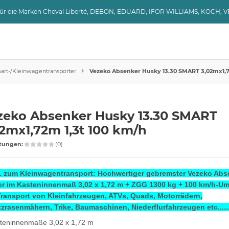
 für die Marken Cheval Liberté, DEBON, EDUARD, IFOR WILLIAMS, KOCH, 
art-/Kleinwagentransporter
Vezeko Absenker Husky 13.30 SMART 3,02mx1,7
zeko Absenker Husky 13.30 SMART
2mx1,72m 1,3t 100 km/h
tungen:
(0)
 zum Kleinwagentransport: Hochwertiger gebremster Vezeko Abs
r im Kasteninnenmaß 3,02 x 1,72 m + ZGG 1300 kg + 100 km/h-Umb
ransport von Kleinfahrzeugen, ATVs, Quads, Motorrädern,
tzrasenmähern, Trike, Baumaschinen, Niederflurfahrzeugen etc.......
teninnenmaße 3,02 x 1,72 m