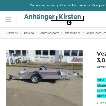
Wir sind eines der größten Anhängercenter Europas
Startseite
Katalog
Autotransporter / Kartanhänger
absenkbare Sm
Ve
3,0
Bewer
IDEAL
hänge
zum T
Aufsi
Kas