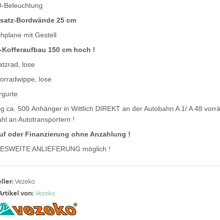
-Beleuchtung
satz-Bordwände 25 cm
hplane mit Gestell
-Kofferaufbau 150 cm hoch !
atzrad, lose
orradwippe, lose
rgurte
g ca. 500 Anhänger in Wittlich DIREKT an der Autobahn A 1/ A 48 vorrät
hl an Autotransportern !
uf oder Finanzierung ohne Anzahlung !
ESWEITE ANLIEFERUNG möglich !
ller:
Vezeko
rtikel von:
Vezeko