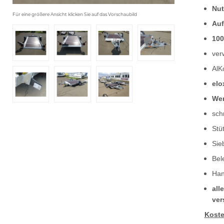
Nut
Für eine größere Ansicht klicken Sie auf das Vorschaubild
Auf
100
ver
AlK
elo
Wer
sch
Stü
Sie
Bel
Han
all
ver
Koste