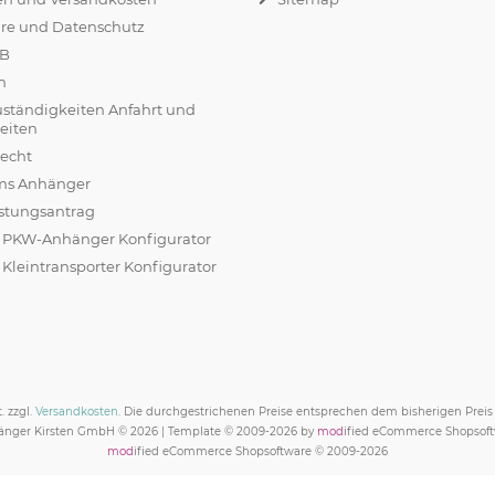
äre und Datenschutz
GB
m
uständigkeiten Anfahrt und
eiten
recht
ams Anhänger
stungsantrag
r PKW-Anhänger Konfigurator
 Kleintransporter Konfigurator
. zzgl.
Versandkosten
. Die durchgestrichenen Preise entsprechen dem bisherigen Prei
nger Kirsten GmbH © 2026 | Template © 2009-2026 by
mod
ified eCommerce Shopsof
mod
ified eCommerce Shopsoftware © 2009-2026