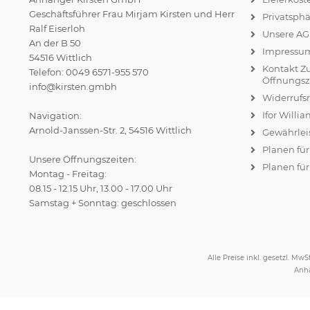
Geschäftsführer Frau Mirjam Kirsten und Herr
Privatsph
Ralf Eiserloh
Unsere A
An der B 50
Impressu
54516 Wittlich
Kontakt Z
Telefon: 0049 6571-955 570
Öffnungsz
info@kirsten.gmbh
Widerrufs
Ifor Willi
Navigation:
Arnold-Janssen-Str. 2, 54516 Wittlich
Gewährlei
Planen fü
Unsere Öffnungszeiten:
Planen für
Montag - Freitag:
08.15 - 12.15 Uhr, 13.00 - 17.00 Uhr
Samstag + Sonntag: geschlossen
Alle Preise inkl. gesetzl. MwSt
Anhä