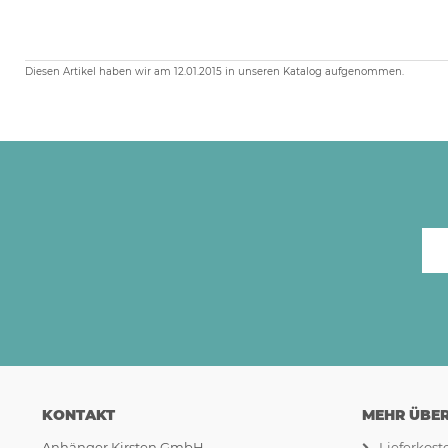
Diesen Artikel haben wir am 12.01.2015 in unseren Katalog aufgenommen.
KONTAKT
MEHR ÜBER.
Anhänger Kirsten GmbH
Lieferkos