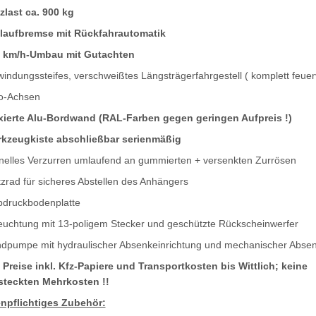
zlast ca. 900 kg
laufbremse mit Rückfahrautomatik
 km/h-Umbau mit Gutachten
windungssteifes, verschweißtes Längsträgerfahrgestell ( komplett feuer
o-Achsen
xierte Alu-Bordwand (RAL-Farben gegen geringen Aufpreis !)
kzeugkiste abschließbar serienmäßig
nelles Verzurren umlaufend an gummierten + versenkten Zurrösen
tzrad für sicheres Abstellen des Anhängers
bdruckbodenplatte
euchtung mit 13-poligem Stecker und geschützte Rückscheinwerfer
dpumpe mit hydraulischer Absenkeinrichtung und mechanischer Abse
e Preise inkl. Kfz-Papiere und Transportkosten bis Wittlich; keine
steckten Mehrkosten !!
npflichtiges Zubehör: