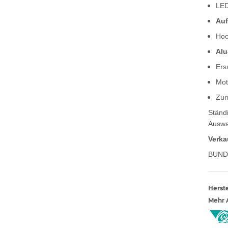
LED
Auf
Hoc
Alu
Ers
Mot
Zur
Ständi
Auswa
Verka
BUND
Herste
Mehr A