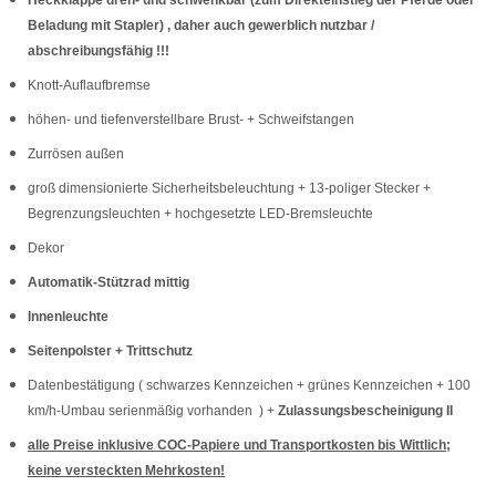
Heckklappe dreh- und schwenkbar (zum Direkteinstieg der Pferde oder
Beladung mit Stapler) , daher auch gewerblich nutzbar /
abschreibungsfähig !!!
Knott-Auflaufbremse
höhen- und tiefenverstellbare Brust- + Schweifstangen
Zurrösen außen
groß dimensionierte Sicherheitsbeleuchtung + 13-poliger Stecker +
Begrenzungsleuchten + hochgesetzte LED-Bremsleuchte
Dekor
Automatik-Stützrad mittig
Innenleuchte
Seitenpolster + Trittschutz
Datenbestätigung ( schwarzes Kennzeichen + grünes Kennzeichen + 100
km/h-Umbau serienmäßig vorhanden ) +
Zulassungsbescheinigung II
alle Preise inklusive COC-Papiere und Transportkosten bis Wittlich;
keine versteckten Mehrkosten!