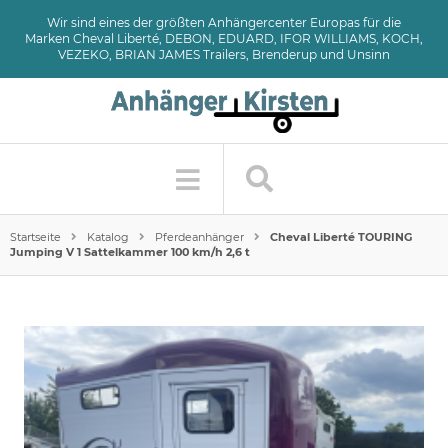
Wir sind eines der größten Anhängercenter Europas für die
Marken Cheval Liberté, DEBON, EDUARD, IFOR WILLIAMS, KOCH,
VEZEKO, BRIAN JAMES Trailers, Brenderup und Unsinn
Startseite
Katalog
Pferdeanhänger
Cheval Liberté TOURING
Jumping V 1 Sattelkammer 100 km/h 2,6 t