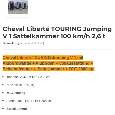
Cheval Liberté TOURING Jumping
V 1 Sattelkammer 100 km/h 2,6 t
Bewertungen:
(0)
Cheval Liberté TOURING Jumping V 1
mit
Alubordwände + Aluboden + Vollausstattung +
Schiebefenster + Sattelkammer + ZGG 2600 kg.
Innenmaße 320 x 167 x 230 cm
Nutzlast ca. 1750 kg
ZGG 2600 kg
Außenmaße 447 x 215 x 268 cm
Sattelkammer