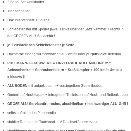
2 Sattel-Schwenkhalter
Trensenhalter
Dokumentennetz + Spiegel
Schiebefenster mit Spolier jeweils links über der Sattelkammer + rechts in
der GROßEN ALU-Servicetür !
je 1 zusätzliches Schiebefenster je Seite
Dachfarbe eisengrau /schwarz / blau / weiss oder
purpurviolet
t lieferbar
PULLMANN-2-FAHRWERK = EINZELRAUDAUFHÄNGUNG mit
Achsschenkel + Schraubenfedern + Stoßdämpfer + 100 km/h-Umbau
inklusive !!!
ALUBODEN
mit aufgeklebtem + versiegeltem Gummiboden
Gummi auf Heckklappe + intregrierte Trittleisten auf Heck- und Seitenklappe
GROßE ALU-Servicetüre rechts, abschließbar + hochwertiger ALU-Griff !
selbstaufrollendes Planenrollo
stabiler Rahmen im Tauchbad + V-Deichsel feuerverzinkt