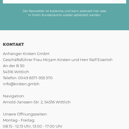
Der Newsletter ist kostenlos und kann jederzeit hier oder
in Ihrem Kundenkonto wieder abbestellt werden.
KONTAKT
Anhänger Kirsten GmbH
Geschäftsführer Frau Mirjam Kirsten und Herr Ralf Eiserloh
An der B 50
54516 Wittlich
Telefon: 0049 6571-955 570
info@kirsten.gmbh
Navigation:
Arnold-Janssen-Str. 2, 54516 Wittlich
Unsere Öffnungszeiten:
Montag - Freitag:
08.15 - 12.15 Uhr, 13.00 - 17.00 Uhr