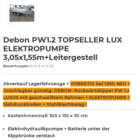
Debon PW1.2 TOPSELLER LUX
ELEKTROPUMPE
3,05x1,55m+Leitergestell
Bewertungen:
(0)
Abverkauf Lagerfahrzeuge +
VORRÄTIG bei UNS: NEU +
Unschlagbar günstig: DEBON- Rückwärtskipper PW 1.2
LUXUS mit geschweißtem Rahmen + ELEKTROPUMPE +
Siebdruckboden + Stahlblechbelag !
Kasteninnenmaß 305 x 155 x 30 cm
Elektrohydraulikpumpe + Batterie unter der
Kippbrücke verstaut