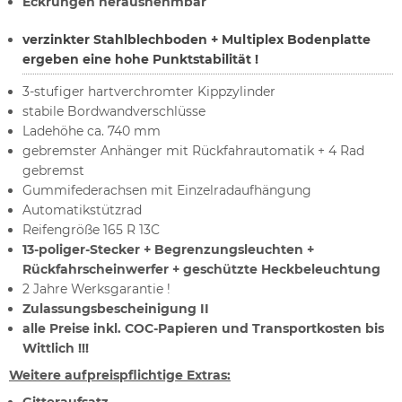
Eckrungen herausnehmbar
verzinkter Stahlblechboden + Multiplex Bodenplatte
ergeben eine hohe Punktstabilität !
3-stufiger hartverchromter Kippzylinder
stabile Bordwandverschlüsse
Ladehöhe ca. 740 mm
gebremster Anhänger mit Rückfahrautomatik + 4 Rad
gebremst
Gummifederachsen mit Einzelradaufhängung
Automatikstützrad
Reifengröße 165 R 13C
13-poliger-Stecker + Begrenzungsleuchten +
Rückfahrscheinwerfer + geschützte Heckbeleuchtung
2 Jahre Werksgarantie !
Zulassungsbescheinigung II
alle Preise inkl. COC-Papieren und Transportkosten bis
Wittlich !!!
Weitere aufpreispflichtige Extras: