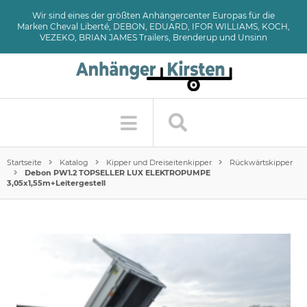
Wir sind eines der größten Anhängercenter Europas für die
Marken Cheval Liberté, DEBON, EDUARD, IFOR WILLIAMS, KOCH,
VEZEKO, BRIAN JAMES Trailers, Brenderup und Unsinn
Startseite
Katalog
Kipper und Dreiseitenkipper
Rückwärtskipper
Debon PW1.2 TOPSELLER LUX ELEKTROPUMPE
3,05x1,55m+Leitergestell