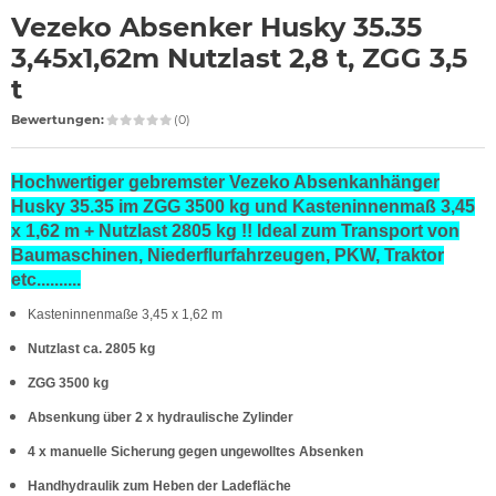
Vezeko Absenker Husky 35.35
3,45x1,62m Nutzlast 2,8 t, ZGG 3,5
t
Bewertungen:
(0)
Hochwertiger gebremster Vezeko Absenkanhänger
Husky 35.35 im ZGG 3500 kg und Kasteninnenmaß 3,45
x 1,62 m + Nutzlast 2805 kg !! Ideal zum Transport von
Baumaschinen, Niederflurfahrzeugen, PKW, Traktor
etc..........
Kasteninnenmaße 3,45 x 1,62 m
Nutzlast ca. 2805 kg
ZGG 3500 kg
Absenkung über 2 x hydraulische Zylinder
4 x manuelle Sicherung gegen ungewolltes Absenken
Handhydraulik zum Heben der Ladefläche