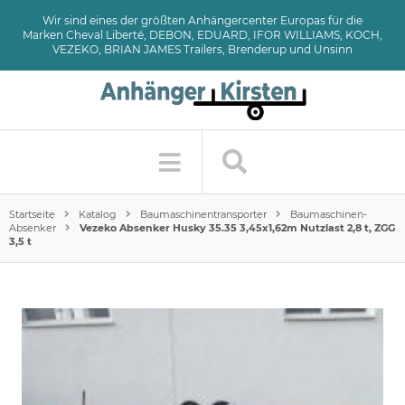
Wir sind eines der größten Anhängercenter Europas für die
Marken Cheval Liberté, DEBON, EDUARD, IFOR WILLIAMS, KOCH,
VEZEKO, BRIAN JAMES Trailers, Brenderup und Unsinn
Startseite
Katalog
Baumaschinentransporter
Baumaschinen-
Absenker
Vezeko Absenker Husky 35.35 3,45x1,62m Nutzlast 2,8 t, ZGG
3,5 t