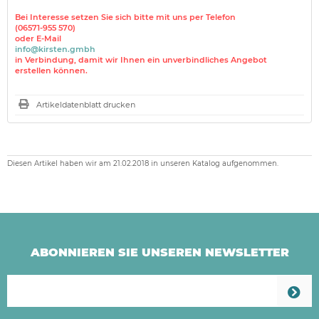
Bei Interesse setzen Sie sich bitte mit uns per Telefon
(06571-955 570)
oder E-Mail
info@kirsten.gmbh
in Verbindung, damit wir Ihnen ein unverbindliches Angebot
erstellen können.
Artikeldatenblatt drucken
Diesen Artikel haben wir am 21.02.2018 in unseren Katalog aufgenommen.
ABONNIEREN SIE UNSEREN NEWSLETTER