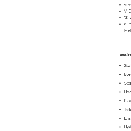
ver
V-D
13-
all
Me
Weite
Sta
Bor
Sto
Hoc
Fla
Tel
Ers
Hyd