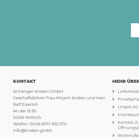
KONTAKT
MEHR ÜBER.
Anhänger Kirsten GmbH
Lieferkos
Geschäftsführer Frau Mirjam Kirsten und Herr
Privatsph
Ralf Eiserloh
Unsere A
An der B 50
Impressu
54516 Wittlich
Kontakt Z
Telefon: 0049 6571-955 570
Öffnungsz
info@kirsten.gmbh
Widerrufs