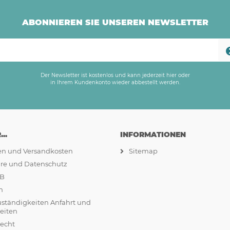
ABONNIEREN SIE UNSEREN NEWSLETTER
Der Newsletter ist kostenlos und kann jederzeit hier oder
in Ihrem Kundenkonto wieder abbestellt werden.
..
INFORMATIONEN
ten und Versandkosten
Sitemap
äre und Datenschutz
GB
m
uständigkeiten Anfahrt und
eiten
recht