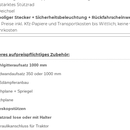
stärktes Stützrad
eichsel
poliger Stecker + Sicherheitsbeleuchtung + Rückfahrscheinw
e Preise inkl. Kfz-Papiere und Transportkosten bis Wittlich; keine
hrkosten
res aufpreispflichtiges Zubehör:
hlgitteraufsatz 1000 mm
dwandaufsatz 350 oder 1000 mm
ßdämpferanbau
hplane + Spriegel
chplane
eskopstützen
atzrad lose oder mit Halter
raulikanschluss für Traktor