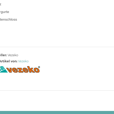
z
rgurte
tenschloss
ller:
Vezeko
rtikel von:
Vezeko