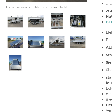
gro
Für eine größere Ansicht klicken Sie auf das Vorschaubild
ZG
Nut
BE
Ele
Bat
AL
Sta
Si
übe
sta
feu
Eck
mas
8
ve
He
Ver