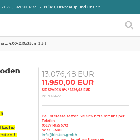
VEZEKO, BRIAN JAMES Trailers, Brenderup und Unsinn
utz 4,00x2,10x35cm 3,5 t
boden
13.076,48 EUR
11.950,00 EUR
SIE SPAREN 9% / 1.126,48 EUR
inkl. 19 % MwSt.
en
Bei Interesse setzen Sie sich bitte mit uns per
Telefon
(06571-955 570)
fläche
oder E-Mail
erden !
info@kirsten.gmbh
in Verbindung, damit wir Ihnen ein