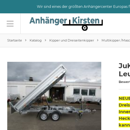
Wir sind eines der größten Anhängercenter Europas
Startseite
Katalog
Kipper und Dreiseitenkipper
Multikipper /Masc
Ju
Le
Bewer
NEUE
Dreis
Inne
Heck
kann