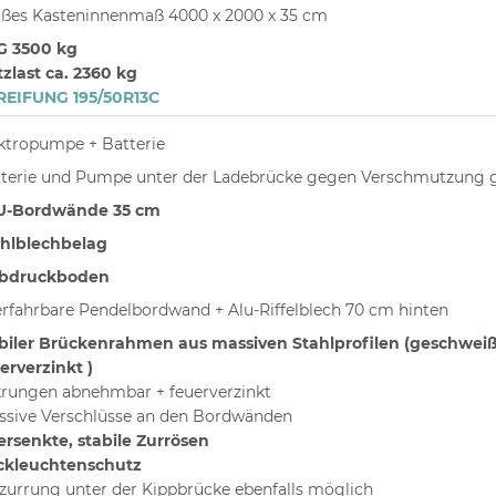
ßes Kasteninnenmaß 4000 x 2000 x 35 cm
G 3500 kg
zlast ca. 2360 kg
REIFUNG 195/50R13C
ktropumpe + Batterie
terie und Pumpe unter der Ladebrücke gegen Verschmutzung 
U-Bordwände 35 cm
hlblechbelag
ebdruckboden
rfahrbare Pendelbordwand + Alu-Riffelblech 70 cm hinten
biler Brückenrahmen aus massiven Stahlprofilen (geschweiß
erverzinkt )
rungen abnehmbar + feuerverzinkt
sive Verschlüsse an den Bordwänden
rsenkte, stabile Zurrösen
ckleuchtenschutz
zurrung unter der Kippbrücke ebenfalls möglich