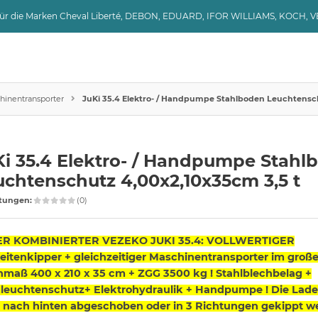
 für die Marken Cheval Liberté, DEBON, EDUARD, IFOR WILLIAMS, KOCH, 
hinentransporter
JuKi 35.4 Elektro- / Handpumpe Stahlboden Leuchtensch
Ki 35.4 Elektro- / Handpumpe Stahl
uchtenschutz 4,00x2,10x35cm 3,5 t
tungen:
(0)
R KOMBINIERTER VEZEKO JUKI 35.4: VOLLWERTIGER
eitenkipper + gleichzeitiger Maschinentransporter im groß
nmaß 400 x 210 x 35 cm + ZGG 3500 kg ! Stahlblechbelag +
leuchtenschutz+ Elektrohydraulik + Handpumpe ! Die Lade
 nach hinten abgeschoben oder in 3 Richtungen gekippt w