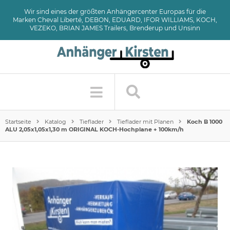
Wir sind eines der größten Anhängercenter Europas für die
Marken Cheval Liberté, DEBON, EDUARD, IFOR WILLIAMS, KOCH,
VEZEKO, BRIAN JAMES Trailers, Brenderup und Unsinn
Startseite
Katalog
Tieflader
Tieflader mit Planen
Koch B 1000
ALU 2,05x1,05x1,30 m ORIGINAL KOCH-Hochplane + 100km/h