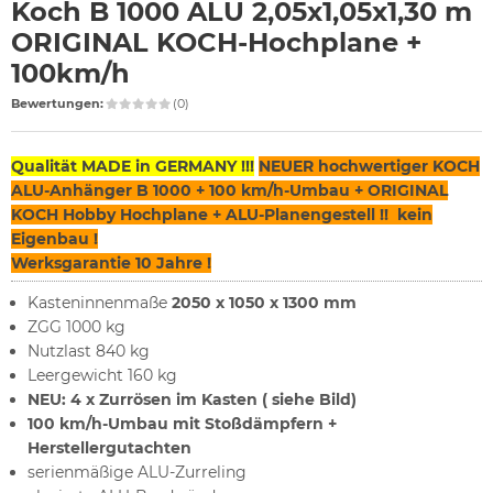
Koch B 1000 ALU 2,05x1,05x1,30 m
ORIGINAL KOCH-Hochplane +
100km/h
Bewertungen:
(0)
Qualität MADE in GERMANY !!!
NEUER hochwertiger KOCH
ALU-Anhänger B 1000 + 100 km/h-Umbau + ORIGINAL
KOCH Hobby Hochplane + ALU-Planengestell !! kein
Eigenbau !
Werksgarantie 10 Jahre !
Kasteninnenmaße
2050 x 1050 x 1300 mm
ZGG 1000 kg
Nutzlast 840 kg
Leergewicht 160 kg
NEU: 4 x Zurrösen im Kasten ( siehe Bild)
100 km/h-Umbau mit Stoßdämpfern +
Herstellergutachten
serienmäßige ALU-Zurreling