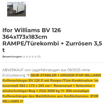
Ifor Williams BV 126
364x173x183cm
RAMPE/Türekombi + Zurrösen 3,5
t
Bewertungen:
(0)
ABVERKAUF von Lagerfahrzeugen aus 09/2025 ohne
Erstzulassung !!
!
SEHR STABILER + GROßER IFOR WILLIAMS
Kofferanhänger BV 126 G mit Rampe-/Türe-Kombination im
Innenmaß 364 x 173 x 183 cm ! Reserverad + Seitentüre +
windschnittiger Bug + ZGG 3500 kg !!! EIN einmaliger
Kofferanhänger des Marktführers aus Großbritannien IFOR
WILLIAMS !!!