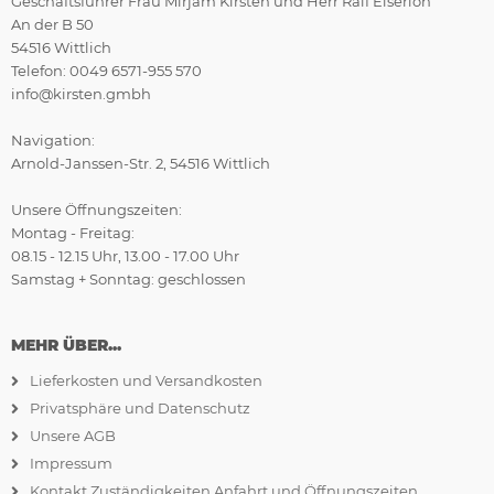
Geschäftsführer Frau Mirjam Kirsten und Herr Ralf Eiserloh
An der B 50
54516 Wittlich
Telefon: 0049 6571-955 570
info@kirsten.gmbh
Navigation:
Arnold-Janssen-Str. 2, 54516 Wittlich
Unsere Öffnungszeiten:
Montag - Freitag:
08.15 - 12.15 Uhr, 13.00 - 17.00 Uhr
Samstag + Sonntag: geschlossen
MEHR ÜBER...
Lieferkosten und Versandkosten
Privatsphäre und Datenschutz
Unsere AGB
Impressum
Kontakt Zuständigkeiten Anfahrt und Öffnungszeiten