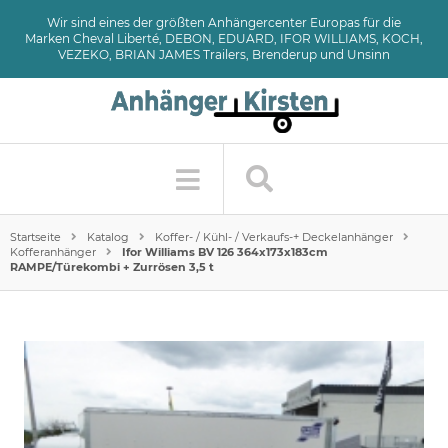
Wir sind eines der größten Anhängercenter Europas für die
Marken Cheval Liberté, DEBON, EDUARD, IFOR WILLIAMS, KOCH,
VEZEKO, BRIAN JAMES Trailers, Brenderup und Unsinn
Startseite
Katalog
Koffer- / Kühl- / Verkaufs-+ Deckelanhänger
Kofferanhänger
Ifor Williams BV 126 364x173x183cm
RAMPE/Türekombi + Zurrösen 3,5 t