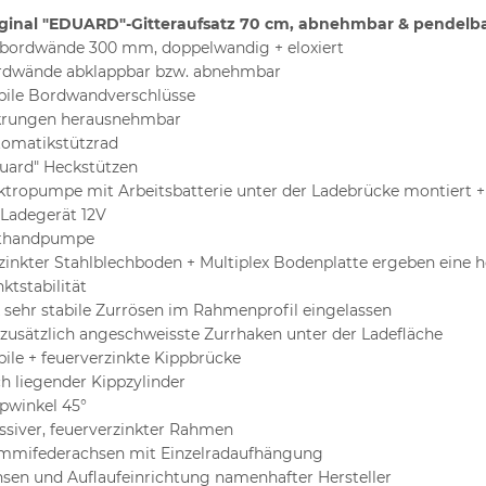
ginal "EDUARD"-Gitteraufsatz 70 cm, abnehmbar & pendelb
bordwände 300 mm, doppelwandig + eloxiert
rdwände abklappbar bzw. abnehmbar
bile Bordwandverschlüsse
krungen herausnehmbar
omatikstützrad
uard" Heckstützen
ktropumpe mit Arbeitsbatterie unter der Ladebrücke montiert +
 Ladegerät 12V
thandpumpe
zinkter Stahlblechboden + Multiplex Bodenplatte ergeben eine 
ktstabilität
x sehr stabile Zurrösen im Rahmenprofil eingelassen
 zusätzlich angeschweisste Zurrhaken unter der Ladefläche
bile + feuerverzinkte Kippbrücke
ch liegender Kippzylinder
pwinkel 45°
siver, feuerverzinkter Rahmen
mifederachsen mit Einzelradaufhängung
sen und Auflaufeinrichtung namenhafter Hersteller