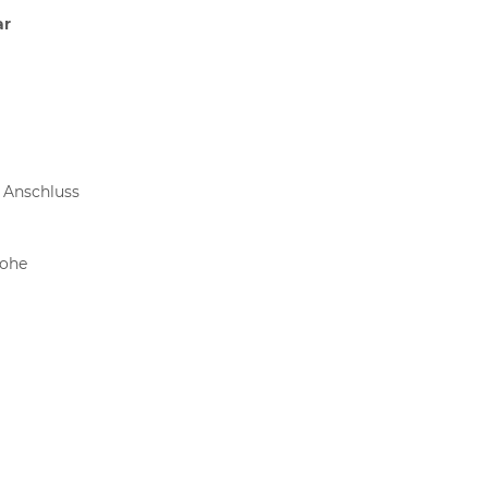
ar
 Anschluss
hohe