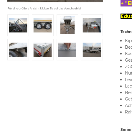
+ "
Für eine größere Ansicht klicken Sie auf das Vorschaubild
Edua
Techn
Kip
Bed
Kas
Ges
ZGG
Nut
Lee
La
Ber
Ge
Ach
Rah
Serien