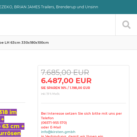
VEZEKO, BRIAN JAMES Trailers, Brenderup und Unsinn
umpe LH 63cm 330x180x100cm
7.685,00 EUR
6.487,00 EUR
SIE SPAREN 16% / 1.198,00 EUR
inkl. 19 % MwSt.
318 im
Bei Interesse setzen Sie sich bitte mit uns per
 +
Telefon
(06571-955 570)
 63 cm +
oder E-Mail
info@kirsten.gmbh
urrösen
in Verbindung, damit wir Ihnen ein