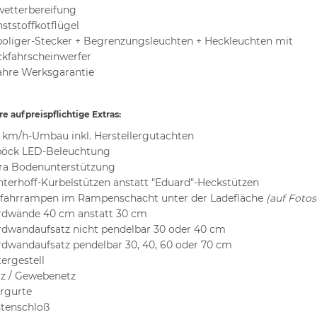
wetterbereifung
ststoffkotflügel
poliger-Stecker + Begrenzungsleuchten + Heckleuchten mit
kfahrscheinwerfer
ahre Werksgarantie
e aufpreispflichtige Extras:
 km/h-Umbau inkl. Herstellergutachten
pöck LED-Beleuchtung
ra Bodenunterstützung
terhoff-Kurbelstützen anstatt "Eduard"-Heckstützen
fahrrampen im Rampenschacht unter der Ladefläche
(auf Fotos
dwände 40 cm anstatt 30 cm
dwandaufsatz nicht pendelbar 30 oder 40 cm
dwandaufsatz pendelbar 30, 40, 60 oder 70 cm
tergestell
z / Gewebenetz
rgurte
tenschloß