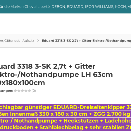
 für die Marken Cheval Liberté, DEBON, EDUARD, IFOR WILLIAMS, KOCH, 
, Gitter oder Aufsatz
Eduard 3318 3-SK 2,7t + Gitter Elektro-/Nothandp
ard 3318 3-SK 2,7t + Gitter
ektro-/Nothandpumpe LH 63cm
0x180x100cm
tungen:
(0)
chlagbar günstiger EDUARD-Dreiseitenkipper 3
ßen Innenmaß 330 x 180 x 30 cm + ZGG 2.700 kg
ktro-/ Nothandpumpe + Heckstützen + Ladehöhe
druckboden + Stahlblechbelag + sehr stabilen Z