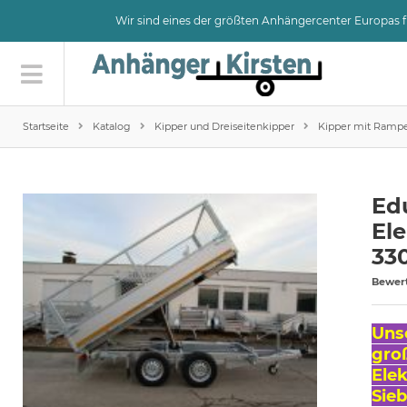
Wir sind eines der größten Anhängercenter Europas
Startseite
Katalog
Kipper und Dreiseitenkipper
Kipper mit Rampen
Edu
El
33
Bewer
Uns
gro
Ele
Sieb