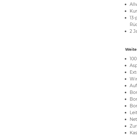
All
Kun
13-
Rüc
2 J
Weiter
100
As
Ext
Win
Auf
Bor
Bor
Bor
Lei
Net
Zur
Kas