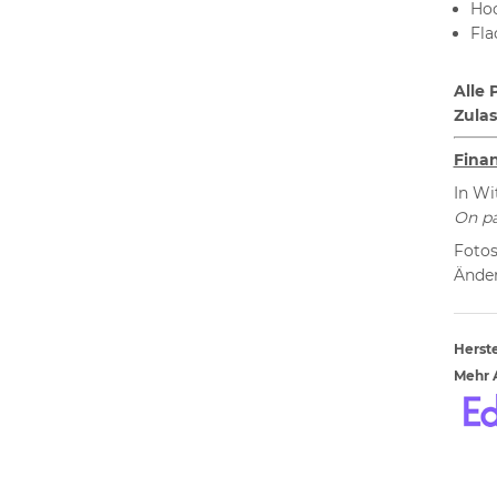
Hoc
Fla
Alle 
Z
ula
Fina
In Wi
On pa
Fotos
Änder
Herste
Mehr A