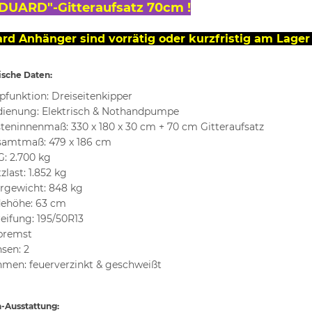
EDUARD"-Gitteraufsatz 70cm !
rd Anhänger sind vorrätig oder kurzfristig am Lager 
ische Daten:
pfunktion: Dreiseitenkipper
ienung: Elektrisch & Nothandpumpe
teninnenmaß: 330 x 180 x 30 cm + 70 cm Gitteraufsatz
amtmaß: 479 x 186 cm
: 2.700 kg
zlast: 1.852 kg
rgewicht: 848 kg
dehöhe: 63 cm
eifung: 195/50R13
bremst
sen: 2
men: feuerverzinkt & geschweißt
-Ausstattung: