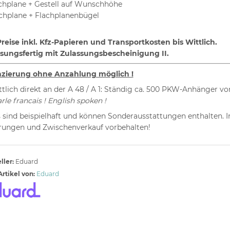
hplane + Gestell auf Wunschhöhe
chplane + Flachplanenbügel
Preise inkl. Kfz-Papieren und Transportkosten bis Wittlich.
ssungsfertig mit Zulassungsbescheinigung II.
nzierung ohne Anzahlung möglich !
ttlich direkt an der A 48 / A 1: Ständig ca. 500 PKW-Anhänger vor
rle francais ! English spoken !
 sind beispielhaft und können Sonderausstattungen enthalten. I
ungen und Zwischenverkauf vorbehalten!
ller:
Eduard
rtikel von:
Eduard