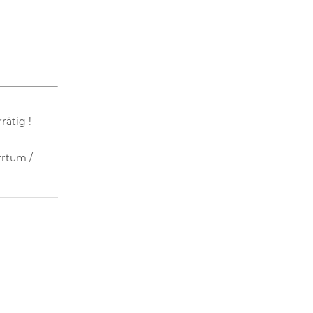
rätig !
rrtum /