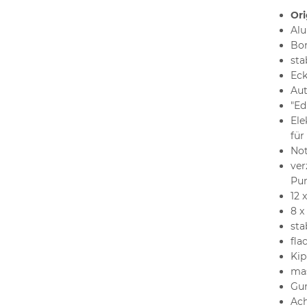
Ori
Alu
Bo
sta
Ec
Aut
"Ed
Ele
für
No
ver
Pun
12 
8 x
sta
fla
Kip
mas
Gum
Ach