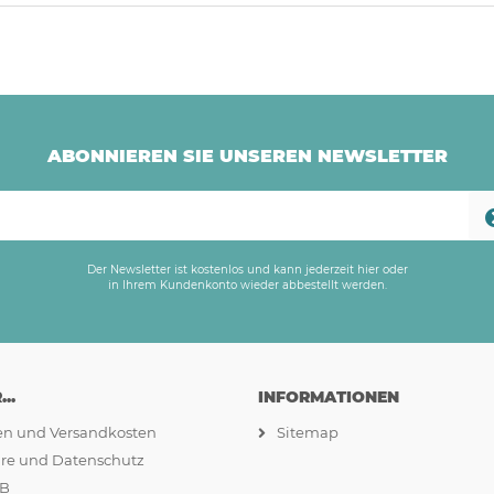
ABONNIEREN SIE UNSEREN NEWSLETTER
Der Newsletter ist kostenlos und kann jederzeit hier oder
in Ihrem Kundenkonto wieder abbestellt werden.
..
INFORMATIONEN
ten und Versandkosten
Sitemap
äre und Datenschutz
GB