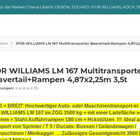
 für die Marken Cheval Liberté, DEBON, EDUARD, IFOR WILLIAMS, KOCH, 
tform
IFOR WILLIAMS LM 167 Multitransporter Beavertail+Rampen 4,87x2
OR WILLIAMS LM 167 Multitransport
avertail+Rampen 4,87x2,25m 3,5t
tungen:
(0)
 + BREIT: Hochwertiger Auto- oder Maschinentransport-er
 WILLIAMS LM 167 im ZGG 3500 kg + mit einer Ladefläche v
 mm + Stahl-Auffahrrampen 180 cm + Hckstützen !!! Ideal 
port von Sprinter / T 5 / Ducato- Bussen / Geländewagen /
aschinen / Minibagger ... Zulässiges Gesamtgewicht 3500 