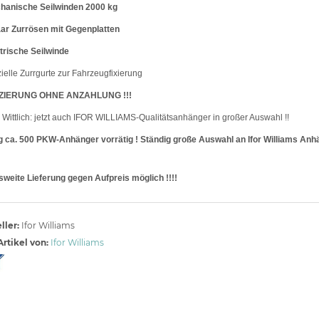
hanische Seilwinden 2000 kg
ar Zurrösen mit Gegenplatten
trische Seilwinde
ielle Zurrgurte zur Fahrzeugfixierung
ZIERUNG OHNE ANZAHLUNG !!!
Wittlich: jetzt auch IFOR WILLIAMS-Qualitätsanhänger in großer Auswahl !!
g ca. 500 PKW-Anhänger vorrätig ! Ständig große Auswahl an Ifor Williams Anhä
weite Lieferung gegen Aufpreis möglich !!!!
ller:
Ifor Williams
rtikel von:
Ifor Williams