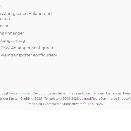
m
uständigkeiten Anfahrt und
eiten
recht
ams Anhänger
stungsantrag
r PKW-Anhänger Konfigurator
 Kleintransporter Konfigurator
. zzgl.
Versandkosten
. Die durchgestrichenen Preise entsprechen dem bisherigen Prei
nger Kirsten GmbH © 2026 | Template © 2009-2026 by
mod
ified eCommerce Shopsof
mod
ified eCommerce Shopsoftware © 2009-2026