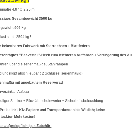
ast 2.594 kg !
enmaße 4,87 x 2,25 m
ässiges Gesamtgewicht 3500 kg
rgewicht 906 kg
last somit 2594 kg !
 belastbares Fahrwerk mit Starrachsen + Blattfedern
schrägtes "Beavertail"-Heck zum leichteren Auffahren + Verringerung des Au
ahren über die serienmäßige, Stahlrampen
lungskopf abschließbar ( 2 Schlüssel serienmäßig)
ienmäßig mit angebautem Reserverad
rverzinkter Aufbau
oliger Stecker + Rückfahrscheinwerfer + Sicherheitsbeleuchtung
 Preise inkl. Kfz-Papiere und Transportkosten bis Wittlich; keine
steckten Mehrkosten!!
es aufpreispflichtiges Zubehör: