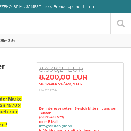
VEZEKO, BRIAN JAMES Trailers, Brenderup und Unsinn
,25m 3,5t
er
8.638,21 EUR
8.200,00 EUR
SIE SPAREN 5% / 438,21 EUR
inkl. 19 % MwSt.
 der Marke
on 4870 x
Bei Interesse setzen Sie sich bitte mit uns per
auch zum
Telefon
(06571-955 570)
oder E-Mail
kg !
info@kirsten.gmbh
in Verbindung, damit wir Ihnen ein