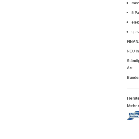
mec
5 Pa
elek
spez
FINAN
NEU in 
Ständi
Art !
Bundes
Herste
Mehr A