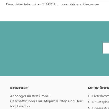
Diesen Artikel haben wir am 24.07.2019 in unseren Katalog aufgenommen.
KONTAKT
MEHR ÜBER.
Anhänger Kirsten GmbH
Lieferkos
Geschäftsführer Frau Mirjam Kirsten und Herr
Privatsph
Ralf Eiserloh
Unsere A