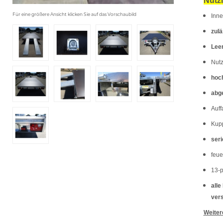
Nutzl
Für eine größere Ansicht klicken Sie auf das Vorschaubild
Inn
zul
Lee
Nutz
hoch
abge
Auff
Kupp
ser
feue
13-p
alle
ver
Weiter