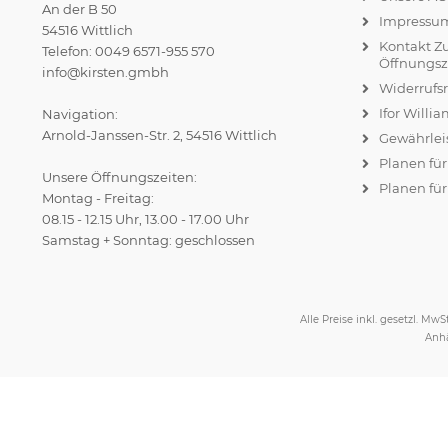
An der B 50
Impressu
54516 Wittlich
Kontakt Z
Telefon: 0049 6571-955 570
Öffnungsz
info@kirsten.gmbh
Widerrufs
Ifor Willi
Navigation:
Arnold-Janssen-Str. 2, 54516 Wittlich
Gewährlei
Planen fü
Unsere Öffnungszeiten:
Planen für
Montag - Freitag:
08.15 - 12.15 Uhr, 13.00 - 17.00 Uhr
Samstag + Sonntag: geschlossen
Alle Preise inkl. gesetzl. MwSt
Anhä