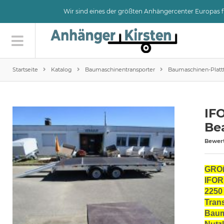
Wir sind eines der größten Anhängercenter Europas
Startseite
Katalog
Baumaschinentransporter
Baumaschinen-Plat
IF
Be
Bewer
GROß
IFOR
2250
Trans
Baum