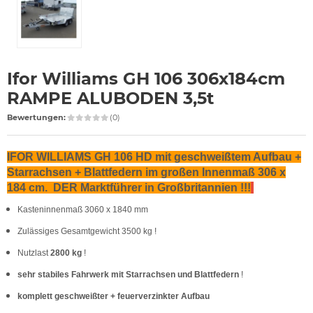
Ifor Williams GH 106 306x184cm
RAMPE ALUBODEN 3,5t
Bewertungen:
(0)
IFOR WILLIAMS GH 106 HD mit geschweißtem Aufbau +
Starrachsen + Blattfedern im großen Innenmaß 306 x
184 cm. DER Marktführer in Großbritannien !!!
Kasteninnenmaß 3060 x 1840 mm
Zulässiges Gesamtgewicht 3500 kg !
Nutzlast
2800 kg
!
sehr stabiles Fahrwerk mit Starrachsen und Blattfedern
!
komplett geschweißter + feuerverzinkter Aufbau