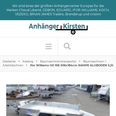
Wir sind eines der größten Anhängercenter Europas für die
Marken Cheval Liberté, DEBON, EDUARD, IFOR WILLIAMS, KOCH,
VEZEKO, BRIAN JAMES Trailers, Brenderup und Unsinn
Startseite
Katalog
Baumaschinentransporter
Baumaschinen +
Arbeitsbühnen
Ifor Williams GH 106 306x184cm RAMPE ALUBODEN 3,5t