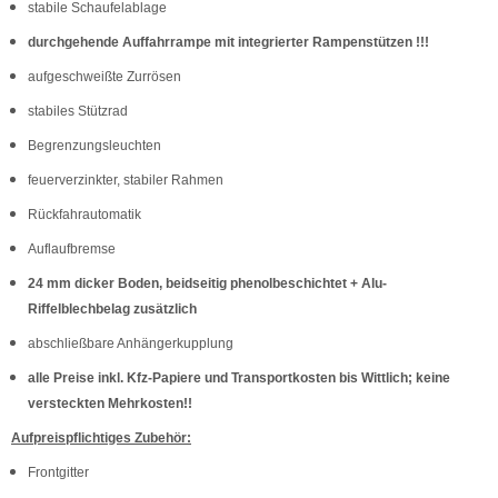
stabile Schaufelablage
durchgehende Auffahrrampe mit integrierter Rampenstützen !!!
aufgeschweißte Zurrösen
stabiles Stützrad
Begrenzungsleuchten
feuerverzinkter, stabiler Rahmen
Rückfahrautomatik
Auflaufbremse
24 mm dicker Boden, beidseitig phenolbeschichtet + Alu-
Riffelblechbelag zusätzlich
abschließbare Anhängerkupplung
alle Preise inkl. Kfz-Papiere und Transportkosten bis Wittlich; keine
versteckten Mehrkosten!!
Aufpreispflichtiges Zubehör:
Frontgitter