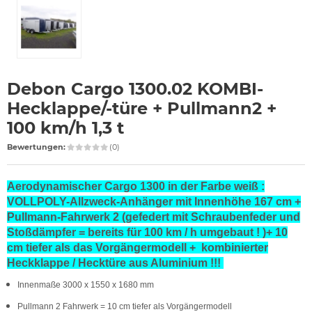
Debon Cargo 1300.02 KOMBI-
Hecklappe/-türe + Pullmann2 +
100 km/h 1,3 t
Bewertungen:
(0)
Aerodynamischer Cargo 1300 in der Farbe weiß :
VOLLPOLY-Allzweck-Anhänger mit Innenhöhe 167 cm +
Pullmann-Fahrwerk 2 (gefedert mit Schraubenfeder und
Stoßdämpfer = bereits für 100 km / h umgebaut ! )+ 10
cm tiefer als das Vorgängermodell + kombinierter
Heckklappe / Hecktüre aus Aluminium !!!
Innenmaße 3000 x 1550 x 1680 mm
Pullmann 2 Fahrwerk = 10 cm tiefer als Vorgängermodell