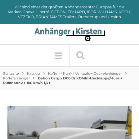
Wir sind eines der größten Anhängercenter Europas für die
Marken Cheval Liberté, DEBON, EDUARD, IFOR WILLIAMS, KOCH,
VEZEKO, BRIAN JAMES Trailers, Brenderup und Unsinn
Startseite
Katalog
Koffer- / Kühl- / Verkaufs-+ Deckelanhänger
Kofferanhänger
Debon Cargo 1300.02 KOMBI-Hecklappe/-türe +
Pullmann2 + 100 km/h 1,3 t