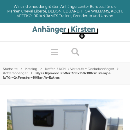
Wir sind eines der größten Anhängercenter Europas für die
Marken Cheval Liberté, DEBON, EDUARD, IFOR WILLIAMS, KOCH,
VEZEKO, BRIAN JAMES Trailers, Brenderup und Unsinn
Startseite
Katalog
Koffer- / Kühl- / Verkaufs-+ Deckelanhänger
Kofferanhänger
Blyss Plywood Koffer 305x150x180cm Rampe
1xTür+2xFenster+100km/h+Extras