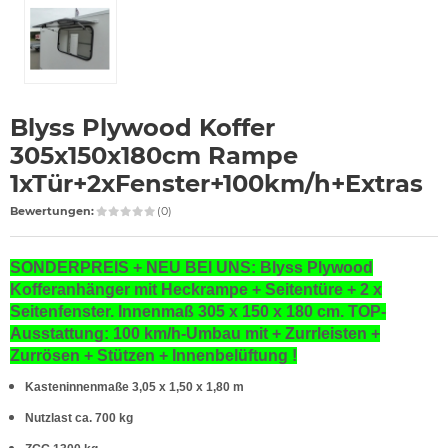
Blyss Plywood Koffer
305x150x180cm Rampe
1xTür+2xFenster+100km/h+Extras
Bewertungen:
(0)
SONDERPREIS +
NEU BEI UNS: Blyss Plywood
Kofferanhänger mit Heckrampe + Seitentüre + 2 x
Seitenfenster. Innenmaß 305 x 150 x 180 cm.
TOP-
Ausstattung: 100 km/h-Umbau mit + Zurrleisten +
Zurrösen + Stützen + Innenbelüftung !
Kasteninnenmaße 3,05 x 1,50 x 1,80 m
Nutzlast ca. 700 kg