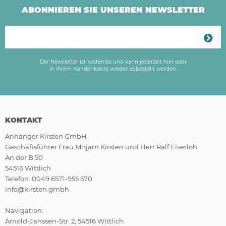
ABONNIEREN SIE UNSEREN NEWSLETTER
Der Newsletter ist kostenlos und kann jederzeit hier oder
in Ihrem Kundenkonto wieder abbestellt werden.
KONTAKT
Anhänger Kirsten GmbH
Geschäftsführer Frau Mirjam Kirsten und Herr Ralf Eiserloh
An der B 50
54516 Wittlich
Telefon: 0049 6571-955 570
info@kirsten.gmbh
Navigation:
Arnold-Janssen-Str. 2, 54516 Wittlich