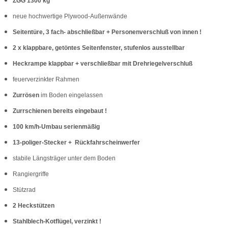
ZGG 1300 kg
neue hochwertige Plywood-Außenwände
Seitentüre, 3 fach- abschließbar + Personenverschluß von innen !
2 x klappbare, getöntes Seitenfenster, stufenlos ausstellbar
Heckrampe klappbar + verschließbar mit Drehriegelverschluß
feuerverzinkter Rahmen
Zurrösen
im Boden eingelassen
Zurrschienen bereits eingebaut !
100 km/h-Umbau serienmäßig
13-poliger-Stecker + Rückfahrscheinwerfer
stabile Längsträger unter dem Boden
Rangiergriffe
Stützrad
2 Heckstützen
Stahlblech-Kotflügel, verzinkt !