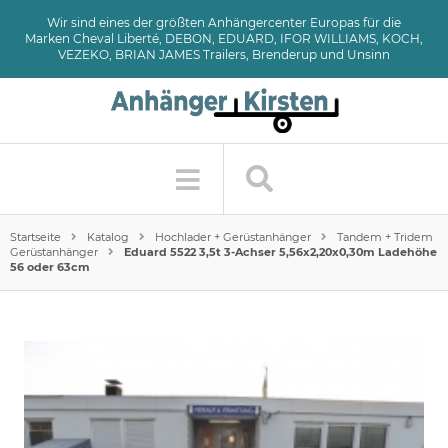
Wir sind eines der größten Anhängercenter Europas für die
Marken Cheval Liberté, DEBON, EDUARD, IFOR WILLIAMS, KOCH,
VEZEKO, BRIAN JAMES Trailers, Brenderup und Unsinn
Startseite
Katalog
Hochlader + Gerüstanhänger
Tandem + Tridem
Gerüstanhänger
Eduard 5522 3,5t 3-Achser 5,56x2,20x0,30m Ladehöhe
56 oder 63cm