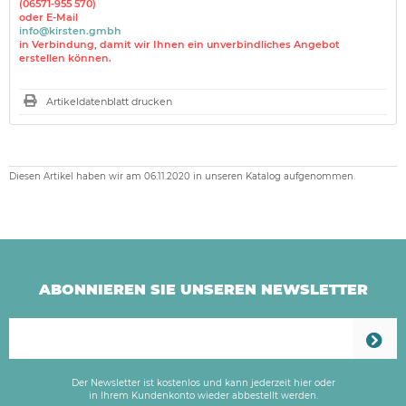
(06571-955 570)
oder E-Mail
info@kirsten.gmbh
in Verbindung, damit wir Ihnen ein unverbindliches Angebot
erstellen können.
Artikeldatenblatt drucken
Diesen Artikel haben wir am 06.11.2020 in unseren Katalog aufgenommen.
ABONNIEREN SIE UNSEREN NEWSLETTER
Der Newsletter ist kostenlos und kann jederzeit hier oder
in Ihrem Kundenkonto wieder abbestellt werden.