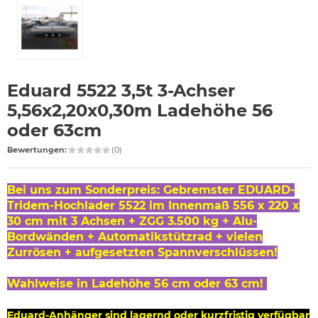
Eduard 5522 3,5t 3-Achser
5,56x2,20x0,30m Ladehöhe 56
oder 63cm
Bewertungen:
(0)
Bei uns zum Sonderpreis: Gebremster EDUARD-
Tridem-Hochlader 5522 im Innenmaß 556 x 220 x
30 cm mit 3 Achsen + ZGG 3.500 kg + Alu-
Bordwänden + Automatikstützrad + vielen
Zurrösen + aufgesetzten Spannverschlüssen!
Wahlweise in Ladehöhe 56 cm oder 63 cm!
Eduard-Anhänger sind lagernd oder kurzfristig verfügbar