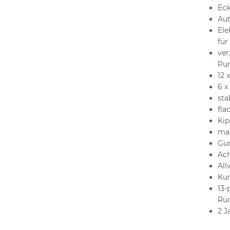
Ec
Aut
Ele
für
ver
Pun
12 
6 x
sta
fla
Kip
mas
Gum
Ach
All
Kun
13-
Rüc
2 J