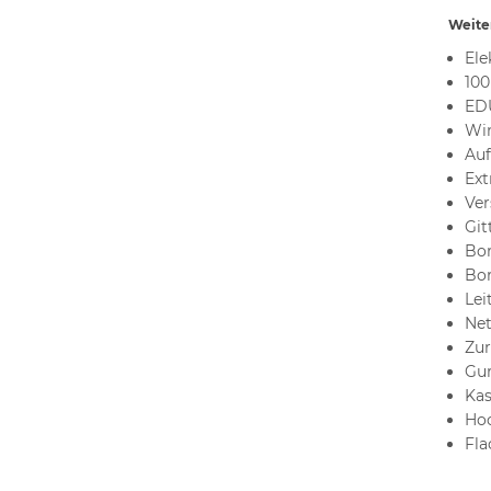
Weiter
Ele
100
ED
Win
Auf
Ext
Ver
Git
Bor
Bor
Lei
Net
Zur
Gur
Kas
Hoc
Fla