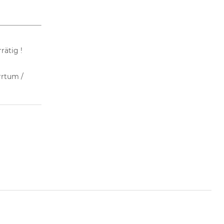
rätig !
rrtum /