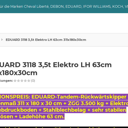
 für die Marken Cheval Liberté, DEBON, EDUARD, IFOR WILLIAMS, KOCH, 
EDUARD 3118 3,5t Elektro LH 63cm 311x180x30cm
UARD 3118 3,5t Elektro LH 63cm
1x180x30cm
tungen:
(0)
IONSPREIS: EDUARD-Tandem-Rückwärtskipper
enmaß 311 x 180 x 30 cm + ZGG 3.500 kg + Elek
ebdruckboden + Stahlblechbelag + sehr stabilen
rösen + Ladehöhe 63 cm.