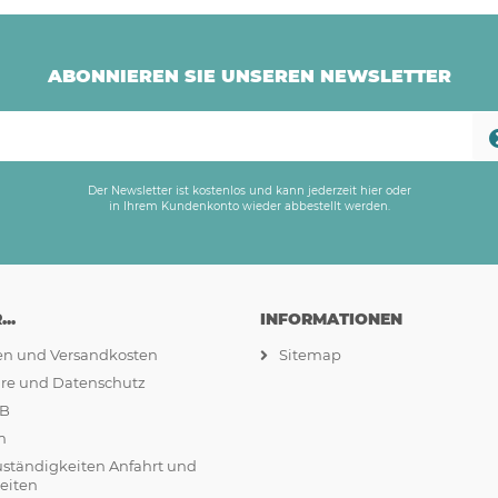
ABONNIEREN SIE UNSEREN NEWSLETTER
Der Newsletter ist kostenlos und kann jederzeit hier oder
in Ihrem Kundenkonto wieder abbestellt werden.
..
INFORMATIONEN
ten und Versandkosten
Sitemap
äre und Datenschutz
GB
m
uständigkeiten Anfahrt und
eiten