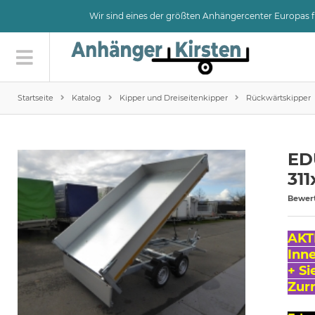
Wir sind eines der größten Anhängercenter Europas
Startseite
Katalog
Kipper und Dreiseitenkipper
Rückwärtskipper
ED
31
Bewer
AKT
Inn
+ Si
Zur