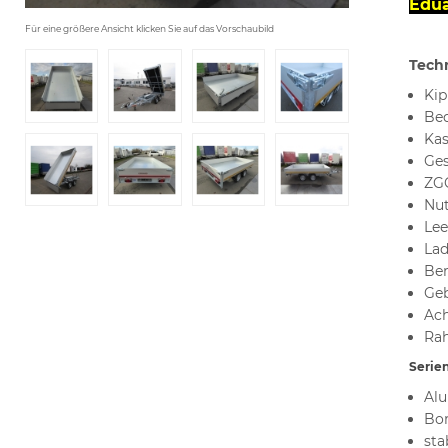
Edua
Für eine größere Ansicht klicken Sie auf das Vorschaubild
Tech
Kip
Bed
Kas
Ges
ZGG
Nut
Lee
La
Ber
Ge
Ach
Rah
Serien
Alu
Bo
sta