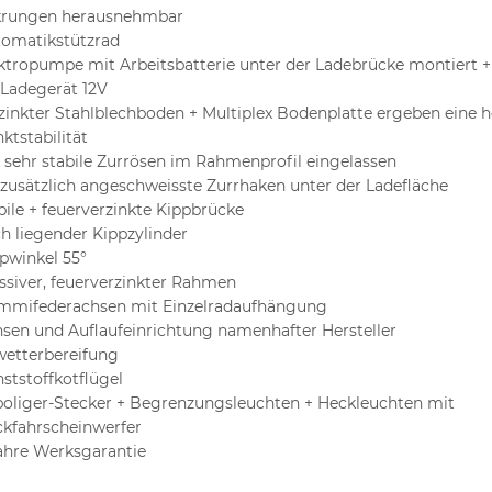
krungen herausnehmbar
omatikstützrad
ktropumpe mit Arbeitsbatterie unter der Ladebrücke montiert +
 Ladegerät 12V
zinkter Stahlblechboden + Multiplex Bodenplatte ergeben eine 
ktstabilität
x sehr stabile Zurrösen im Rahmenprofil eingelassen
 zusätzlich angeschweisste Zurrhaken unter der Ladefläche
bile + feuerverzinkte Kippbrücke
ch liegender Kippzylinder
pwinkel 55°
siver, feuerverzinkter Rahmen
mifederachsen mit Einzelradaufhängung
sen und Auflaufeinrichtung namenhafter Hersteller
wetterbereifung
ststoffkotflügel
poliger-Stecker + Begrenzungsleuchten + Heckleuchten mit
kfahrscheinwerfer
ahre Werksgarantie