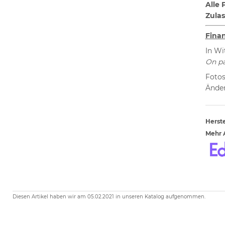
Alle 
Z
ula
Fina
In Wi
On pa
Fotos
Änder
Herste
Mehr A
Diesen Artikel haben wir am 05.02.2021 in unseren Katalog aufgenommen.