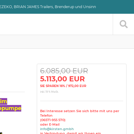
VEZEKO, BRIAN JAMES Trailers, Brenderup und Unsinn
6.085,00 EUR
5.113,00 EUR
SIE SPAREN 16% / 972,00 EUR
inkl. 19 % MwSt.
 im
tropumpe
Bei Interesse setzen Sie sich bitte mit uns per
Telefon
(06571-955 570)
oder E-Mail
info@kirsten.gmbh
in Verbindung, damit wir Ihnen ein