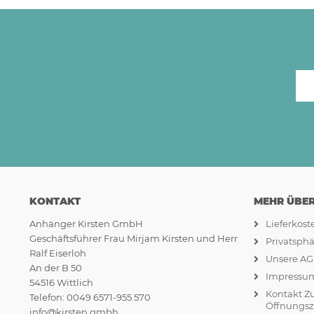
KONTAKT
MEHR ÜBER.
Anhänger Kirsten GmbH
Lieferkos
Geschäftsführer Frau Mirjam Kirsten und Herr
Privatsph
Ralf Eiserloh
Unsere A
An der B 50
Impressu
54516 Wittlich
Kontakt Z
Telefon: 0049 6571-955 570
Öffnungsz
info@kirsten.gmbh