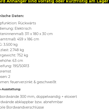
rd Anhänger sind vorrätig oder kurzfristig am Lager 
nische Daten:
pfunktion: Rückwärts
ienung: Elektrisch
teninnenmaß: 311 x 180 x 30 cm
amtmaß: 459 x 186 cm
: 3.500 kg
zlast: 2.748 kg
rgewicht: 752 kg
dehöhe: 63 cm
eifung: 195/50R13
bremst
sen: 2
men: feuerverzinkt & geschweißt
-Ausstattung:
bordwände 300 mm, doppelwandig + eloxiert
rdwände abklappbar bzw. abnehmbar
bile Bordwandverschlüsse