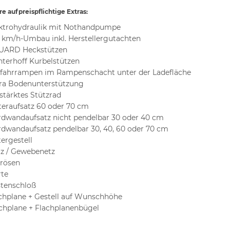
e aufpreispflichtige Extras:
ktrohydraulik mit Nothandpumpe
 km/h-Umbau inkl. Herstellergutachten
UARD Heckstützen
terhoff Kurbelstützen
fahrrampen im Rampenschacht unter der Ladefläche
ra Bodenunterstützung
stärktes Stützrad
teraufsatz 60 oder 70 cm
dwandaufsatz nicht pendelbar 30 oder 40 cm
dwandaufsatz pendelbar 30, 40, 60 oder 70 cm
tergestell
z / Gewebenetz
rösen
te
tenschloß
hplane + Gestell auf Wunschhöhe
chplane + Flachplanenbügel