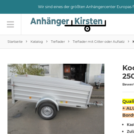
Wir sind eines der größten Anhängercenter Europas
Startseite
Katalog
Tieflader
Tieflader mit Gitter oder Aufsatz
Ko
25
Bewer
Qual
+ AL
Bordw
Kas
Zul