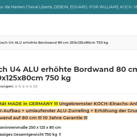
 für die Marken Cheval Liberté, DEBON, EDUARD, IFOR WILLIAMS, KOCH, 
Koch U4 ALU erhöhte Bordwand 80 cm 250x125x80cm 750 kg
ch U4 ALU erhöhte Bordwand 80 c
0x125x80cm 750 kg
tungen:
(0)
ität MADE in GERMANY !!!
Ungebremster K
OCH-Einachs-An
U-Aufbau + umlaufender ALU-Zurreling + Erhöhung der Gru
and auf 80 cm !!! 10 Jahre Garantie !!!
teninnenmaße 250 x 125 x 80 cm
ässiges Gesamtgewicht 750 kg !!