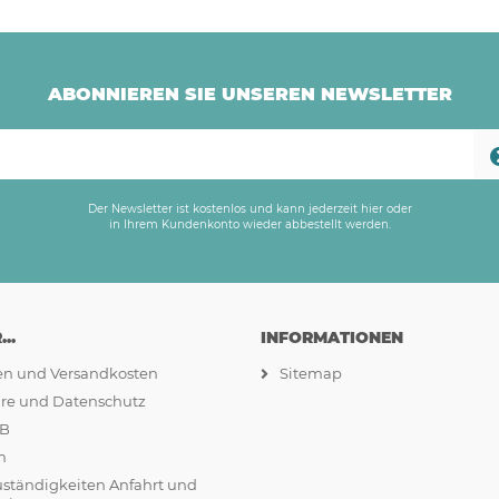
ABONNIEREN SIE UNSEREN NEWSLETTER
Der Newsletter ist kostenlos und kann jederzeit hier oder
in Ihrem Kundenkonto wieder abbestellt werden.
..
INFORMATIONEN
ten und Versandkosten
Sitemap
äre und Datenschutz
GB
m
uständigkeiten Anfahrt und