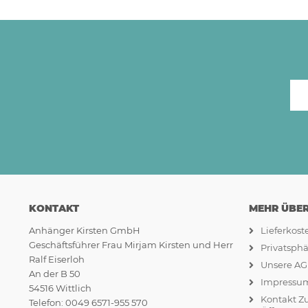
KONTAKT
MEHR ÜBER.
Anhänger Kirsten GmbH
Lieferkos
Geschäftsführer Frau Mirjam Kirsten und Herr
Privatsph
Ralf Eiserloh
Unsere A
An der B 50
Impressu
54516 Wittlich
Kontakt Z
Telefon: 0049 6571-955 570