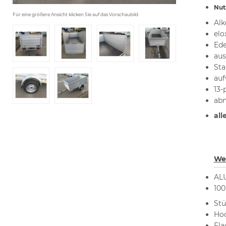
Nutz
Für eine größere Ansicht klicken Sie auf das Vorschaubild
Alk
elo
Ede
aus
Sta
auf
13-
ab
all
Wei
ALU
100
Stü
Hoc
Fla