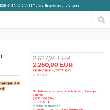
VEZEKO, BRIAN JAMES Trailers, Brenderup und Unsinn
m
2.627,74 EUR
2.260,00 EUR
SIE SPAREN 14% / 367,74 EUR
inkl. 19 % MwSt.
hänger U 4
nd-
Bei Interesse setzen Sie sich bitte mit uns per
Telefon
(06571-955 570)
oder E-Mail
info@kirsten.gmbh
in Verbindung, damit wir Ihnen ein