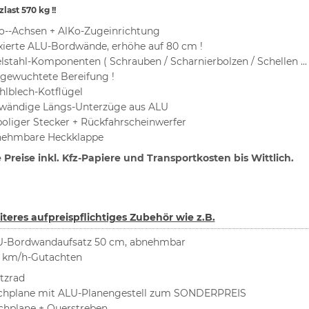
last 570 kg !!
o--Achsen + AlKo-Zugeinrichtung
xierte ALU-Bordwände, erhöhe auf 80 cm !
lstahl-Komponenten ( Schrauben / Scharnierbolzen / Schellen ... 
gewuchtete Bereifung !
hlblech-Kotflügel
wändige Längs-Unterzüge aus ALU
poliger Stecker + Rückfahrscheinwerfer
nehmbare Heckklappe
e Preise inkl. Kfz-Papiere und Transportkosten bis Wittlich.
teres aufpreispflichtiges Zubehör wie z.B.
-Bordwandaufsatz 50 cm, abnehmbar
 km/h-Gutachten
tzrad
hplane mit ALU-Planengestell zum SONDERPREIS
chplane + Querstreben