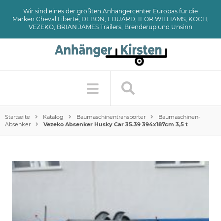
Wir sind eines der größten Anhängercenter Europas für die
Marken Cheval Liberté, DEBON, EDUARD, IFOR WILLIAMS, KOCH,
VEZEKO, BRIAN JAMES Trailers, Brenderup und Unsinn
Startseite
Katalog
Baumaschinentransporter
Baumaschinen-
Absenker
Vezeko Absenker Husky Car 35.39 394x187cm 3,5 t