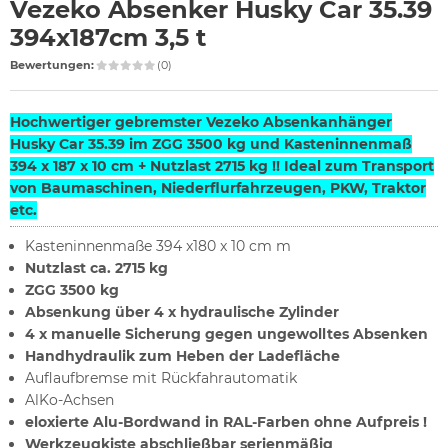
Vezeko Absenker Husky Car 35.39
394x187cm 3,5 t
Bewertungen:
(0)
Hochwertiger gebremster Vezeko Absenkanhänger
Husky Car 35.39 im ZGG 3500 kg und Kasteninnenmaß
394 x 187 x 10 cm + Nutzlast 2715 kg !! Ideal zum Transport
von Baumaschinen, Niederflurfahrzeugen, PKW, Traktor
etc.
Kasteninnenmaße 394 x180 x 10 cm m
Nutzlast ca. 2715 kg
ZGG 3500 kg
Absenkung über 4 x hydraulische Zylinder
4 x manuelle Sicherung gegen ungewolltes Absenken
Handhydraulik zum Heben der Ladefläche
Auflaufbremse mit Rückfahrautomatik
AlKo-Achsen
eloxierte Alu-Bordwand in RAL-Farben ohne Aufpreis !
Werkzeugkiste abschließbar serienmäßig