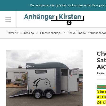
Wir sind eines der größten Anhängercenter Europas
Startseite
Katalog
Pferdeanhänger
Cheval Liberté Pferdeanhäng
Ch
Sa
AK
Bewer
Vorrä
3
im 
ALUB
2-Fa