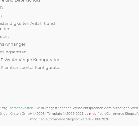
äre und Datenschutz
GB
m
uständigkeiten Anfahrt und
eiten
recht
ams Anhänger
stungsantrag
r PKW-Anhänger Konfigurator
 Kleintransporter Konfigurator
. zzgl.
Versandkosten
. Die durchgestrichenen Preise entsprechen dem bisherigen Prei
nger Kirsten GmbH © 2026 | Template © 2009-2026 by
mod
ified eCommerce Shopsof
mod
ified eCommerce Shopsoftware © 2009-2026