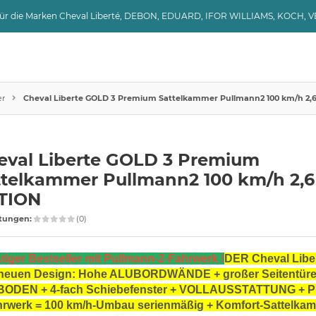
 für die Marken Cheval Liberté, DEBON, EDUARD, IFOR WILLIAMS, KOCH, 
er
Cheval Liberte GOLD 3 Premium Sattelkammer Pullmann2 100 km/h 2,6
eval Liberte GOLD 3 Premium
ttelkammer Pullmann2 100 km/h 2,6
TION
tungen:
(0)
tiger Bestseller mit Pullmann-2-Fahrwerk !
DER Cheval Libe
neuen Design: Hohe ALUBORDWÄNDE + großer Seitentüre
ODEN + 4-fach Schiebefenster + VOLLAUSSTATTUNG +
hrwerk = 100 km/h-Umbau serienmäßig + Komfort-Sattelkamm