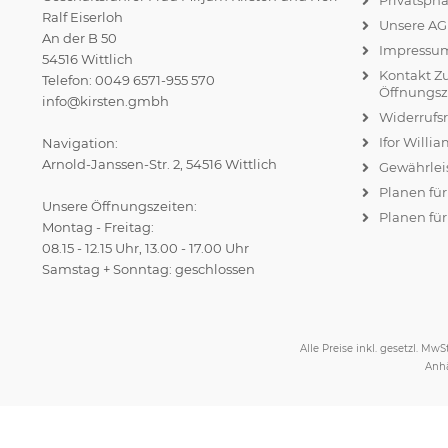
Privatsph
Ralf Eiserloh
Unsere A
An der B 50
Impressu
54516 Wittlich
Kontakt Z
Telefon: 0049 6571-955 570
Öffnungsz
info@kirsten.gmbh
Widerrufs
Ifor Willi
Navigation:
Arnold-Janssen-Str. 2, 54516 Wittlich
Gewährlei
Planen fü
Unsere Öffnungszeiten:
Planen für
Montag - Freitag:
08.15 - 12.15 Uhr, 13.00 - 17.00 Uhr
Samstag + Sonntag: geschlossen
Alle Preise inkl. gesetzl. MwSt
Anhä