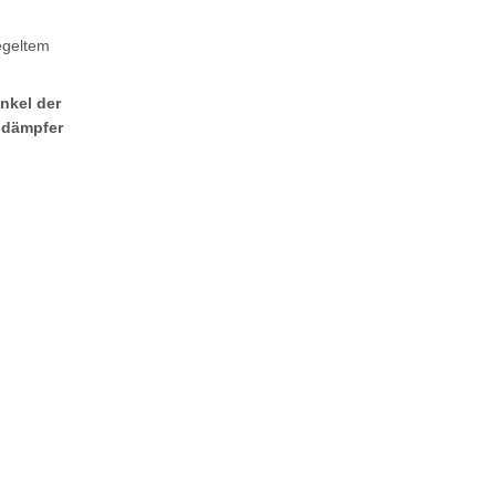
egeltem
nkel der
ßdämpfer