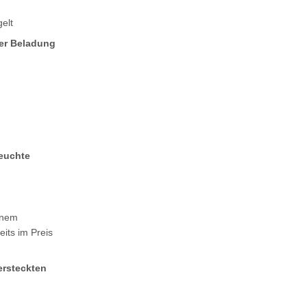
elt
der Beladung
euchte
ünem
its im Preis
ersteckten