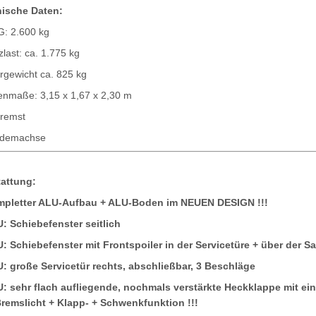
ische Daten:
: 2.600 kg
zlast: ca. 1.775 kg
rgewicht ca. 825 kg
enmaße: 3,15 x 1,67 x 2,30 m
remst
demachse
attung:
pletter ALU-Aufbau + ALU-Boden im NEUEN DESIGN !!!
: Schiebefenster seitlich
: Schiebefenster mit Frontspoiler in der Servicetüre + über der S
: große Servicetür rechts, abschließbar, 3 Beschläge
: sehr flach aufliegende, nochmals verstärkte Heckklappe mit e
Bremslicht + Klapp- + Schwenkfunktion !!!