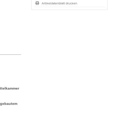
Artikeldatenblatt drucken
attelkammer
ingebautem