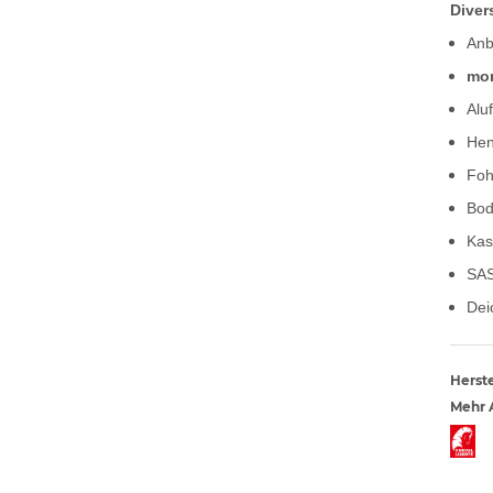
Diver
Anb
mon
Alu
Hen
Foh
Bod
Kas
SAS
Dei
Herste
Mehr A