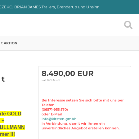
VEZEKO, BRIAN JAMES Trailers, Brenderup und Unsinn
 t AKTION
8.490,00 EUR
 t
inkl. 19 % MwSt.
Bei Interesse setzen Sie sich bitte mit uns per
Telefon
(06571-955 570)
rté GOLD
oder E-Mail
info@kirsten.gmbh
 +
in Verbindung, damit wir Ihnen ein
 PULLMANN
unverbindliches Angebot erstellen können.
er !!!