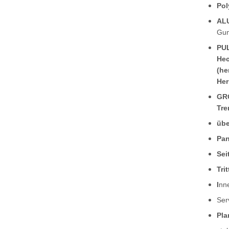
Pol
AL
Gu
PUL
Hec
(he
Her
GRO
Tre
übe
Pan
Sei
Tri
I
nn
Ser
Pla