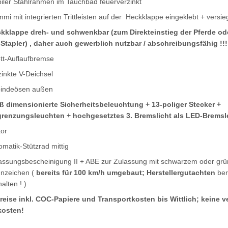
biler Stahlrahmen im Tauchbad feuerverzinkt
mi mit integrierten Trittleisten auf der Heckklappe eingeklebt + versieg
kklappe dreh- und schwenkbar (zum Direkteinstieg der Pferde o
 Stapler) , daher auch gewerblich nutzbar / abschreibungsfähig !!!
tt-Auflaufbremse
zinkte V-Deichsel
indeösen außen
ß dimensionierte Sicherheitsbeleuchtung + 13-poliger Stecker +
renzungsleuchten + hochgesetztes 3. Bremslicht als LED-Bremsl
or
omatik-Stützrad mittig
assungsbescheinigung II + ABE zur Zulassung mit schwarzem oder gr
nzeichen (
bereits für 100 km/h umgebaut;
Herstellergutachten
bere
alten ! )
Preise inkl. COC-Papiere und Transportkosten bis Wittlich; keine v
osten!