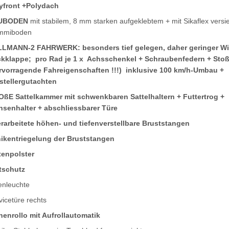
yfront +Polydach
UBODEN
mit stabilem, 8 mm starken aufgeklebtem + mit Sikaflex versi
mmiboden
LMANN-2 FAHRWERK: besonders tief gelegen, daher geringer Wi
kklappe; pro Rad je 1 x Achsschenkel + Schraubenfedern + Sto
rvorragende Fahreigenschaften !!!) inklusive 100 km/h-Umbau +
stellergutachten
ßE Sattelkammer mit schwenkbaren Sattelhaltern + Futtertrog +
nsenhalter + abschliessbarer Türe
rarbeitete höhen- und tiefenverstellbare Bruststangen
ikentriegelung der Bruststangen
tenpolster
ttschutz
enleuchte
vicetüre rechts
nenrollo mit Aufrollautomatik