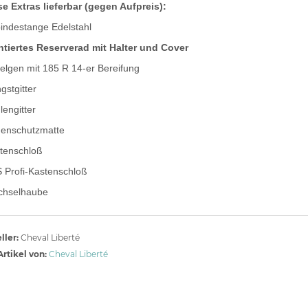
se Extras lieferbar (gegen Aufpreis):
indestange Edelstahl
tiertes Reserverad mit Halter und Cover
felgen mit 185 R 14-er Bereifung
gstgitter
lengitter
enschutzmatte
tenschloß
 Profi-Kastenschloß
chselhaube
ller:
Cheval Liberté
rtikel von:
Cheval Liberté