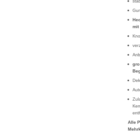
sta
Gum
Hec
mit
Kno
ver
Anb
gro
Beg
Dek
Aut
Zul
Ken
enth
Alle 
Mehrk