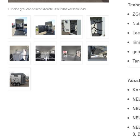
Techn
Für eine größere Ansicht klicken Sie auf das Vorschaubild
ZGG
Nut
Lee
Inn
geb
Tan
Ausst
Kom
NEU
NEU
NEU
NEU
3. 