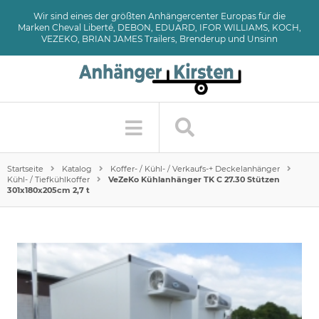
Wir sind eines der größten Anhängercenter Europas für die
Marken Cheval Liberté, DEBON, EDUARD, IFOR WILLIAMS, KOCH,
VEZEKO, BRIAN JAMES Trailers, Brenderup und Unsinn
Startseite
Katalog
Koffer- / Kühl- / Verkaufs-+ Deckelanhänger
Kühl- / Tiefkühlkoffer
VeZeKo Kühlanhänger TK C 27.30 Stützen
301x180x205cm 2,7 t