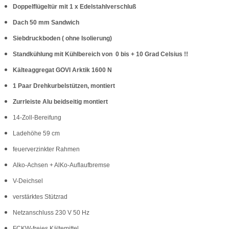
Doppelflügeltür mit 1 x Edelstahlverschluß
Dach 50 mm Sandwich
Siebdruckboden ( ohne Isolierung)
Standkühlung mit Kühlbereich von 0 bis + 10 Grad Celsius !!
Kälteaggregat GOVI Arktik 1600 N
1 Paar Drehkurbelstützen, montiert
Zurrleiste Alu beidseitig montiert
14-Zoll-Bereifung
Ladehöhe 59 cm
feuerverzinkter Rahmen
Alko-Achsen + AlKo-Auflaufbremse
V-Deichsel
verstärktes Stützrad
Netzanschluss 230 V 50 Hz
FCKW-freies Kältemittel