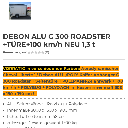
DEBON ALU C 300 ROADSTER
+TÜRE+100 km/h NEU 1,3 t
Bewertungen:
(0)
VORRÄTIG in verschiedenen Farben:
Aerodynamischer
Cheval Liberte´ / Debon ALU- /POLY-Koffer-Anhänger C
300 Roadster + Seitentüre + PULLMANN-2-Fahrwerk + 100
km / h + POLYBUG + POLYDACH im Kasteninnenmaß 300
x 150 x 190 cm !
ALU-Seitenwände + Polybug + Polydach
Innenmaße 3000 x 1500 x 1900 mm
lichte Türbreite innen 148 cm
zulässiges Gesamtgewicht 1300 kg