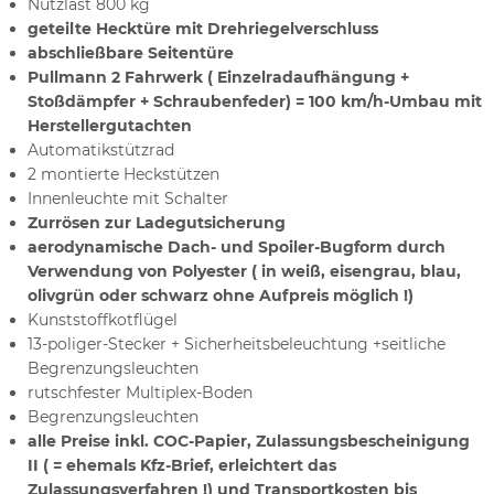
Nutzlast 800 kg
geteilte Hecktüre mit Drehriegelverschluss
abschließbare Seitentüre
Pullmann 2 Fahrwerk ( Einzelradaufhängung +
Stoßdämpfer + Schraubenfeder) = 100 km/h-Umbau mit
Herstellergutachten
Automatikstützrad
2 montierte Heckstützen
Innenleuchte mit Schalter
Zurrösen zur Ladegutsicherung
aerodynamische Dach- und Spoiler-Bugform durch
Verwendung von Polyester ( in weiß, eisengrau, blau,
olivgrün oder schwarz ohne Aufpreis möglich !)
Kunststoffkotflügel
13-poliger-Stecker + Sicherheitsbeleuchtung +seitliche
Begrenzungsleuchten
rutschfester Multiplex-Boden
Begrenzungsleuchten
alle Preise inkl. COC-Papier, Zulassungsbescheinigung
II ( = ehemals Kfz-Brief, erleichtert das
Zulassungsverfahren !) und Transportkosten bis