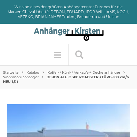
Wir sind eines der größten Anhängercenter Europas für die
Marken Cheval Liberté, DEBON, EDUARD, IFOR WILLIAMS, KOCH,
VEZEKO, BRIAN JAMES Trailers, Brenderup und Unsinn
Startseite
Katalog
Koffer- / Kühl- / Verkaufs-+ Deckelanhänger
Wohnmobilanhänger
DEBON ALU C 300 ROADSTER +TÜRE+100 km/h
NEU 1,3 t