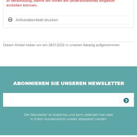
in Verbindung, damit wir Ihnen ein unverbindliches Angebot
erstellen können.
Artikeldatenblatt drucken
Diesen Artikel haben wir am 28.01.2022 in unseren Katalog aufgenommen.
ABONNIEREN SIE UNSEREN NEWSLETTER
Der Newsletter ist kostenlos und kann jederzeit hier oder
in Ihrem Kundenkonto wieder abbestellt werden.