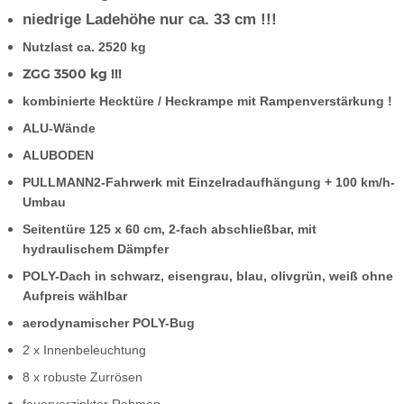
niedrige Ladehöhe nur ca. 33 cm !!!
Nutzlast ca. 2520 kg
ZGG 3500 kg !!!
kombinierte Hecktüre / Heckrampe mit Rampenverstärkung !
ALU-Wände
ALUBODEN
PULLMANN2-Fahrwerk mit Einzelradaufhängung + 100 km/h-
Umbau
Seitentüre 125 x 60 cm, 2-fach abschließbar, mit
hydraulischem Dämpfer
POLY-Dach in schwarz, eisengrau, blau, olivgrün, weiß ohne
Aufpreis wählbar
aerodynamischer POLY-Bug
2 x Innenbeleuchtung
8 x robuste Zurrösen
feuerverzinkter Rahmen