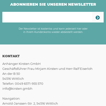
ABONNIEREN SIE UNSEREN NEWSLETTER
Der Newsletter ist kostenlos und kann jederzeit hier oder
in Ihrem Kundenkonto wieder abbestellt werden.
KONTAKT
Anhänger Kirsten GmbH
Geschäftsführer Frau Mirjam Kirsten und Herr Ralf Eiserloh
An der B 50
54516 Wittlich
Telefon: 0049 6571-955 570
info@kirsten.gmbh
Navigation:
Arnold-Janssen-Str. 2, 54516 Wittlich