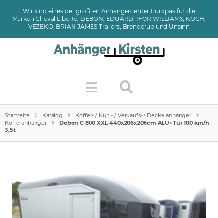
Wir sind eines der größten Anhängercenter Europas für die
Marken Cheval Liberté, DEBON, EDUARD, IFOR WILLIAMS, KOCH,
VEZEKO, BRIAN JAMES Trailers, Brenderup und Unsinn
Startseite
Katalog
Koffer- / Kühl- / Verkaufs-+ Deckelanhänger
Kofferanhänger
Debon C 800 XXL 440x206x206cm ALU+Tür 100 km/h
3,5t