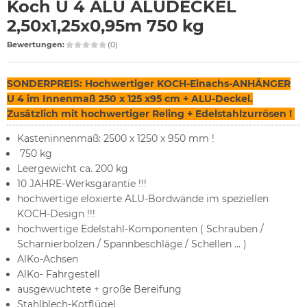
Koch U 4 ALU ALUDECKEL
2,50x1,25x0,95m 750 kg
Bewertungen:
(0)
SONDERPREIS: Hochwertiger
KOCH-Einachs-ANHÄNGER
U 4 im Innenmaß 250 x 125 x95 cm + ALU-Deckel.
Zusätzlich mit hochwertiger Reling + Edelstahlzurrösen !
Kasteninnenmaß: 2500 x 1250 x 950 mm !
750 kg
Leergewicht ca. 200 kg
10 JAHRE-Werksgarantie !!!
hochwertige eloxierte ALU-Bordwände im speziellen
KOCH-Design !!!
hochwertige Edelstahl-Komponenten ( Schrauben /
Scharnierbolzen / Spannbeschläge / Schellen ... )
AlKo-Achsen
AlKo- Fahrgestell
ausgewuchtete + große Bereifung
Stahlblech-Kotflügel