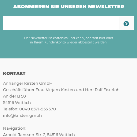
ABONNIEREN SIE UNSEREN NEWSLETTER
Der Newsletter ist kostenlos und kann jederzeit hier oder
in Ihrem Kundenkonto wieder abbestellt werden.
KONTAKT
Anhänger Kirsten GmbH
Geschäftsführer Frau Mirjam Kirsten und Herr Ralf Eiserloh
An der B 50
54516 Wittlich
Telefon: 0049 6571-955 570
info@kirsten.gmbh
Navigation:
Arnold-Janssen-Str. 2, 54516 Wittlich