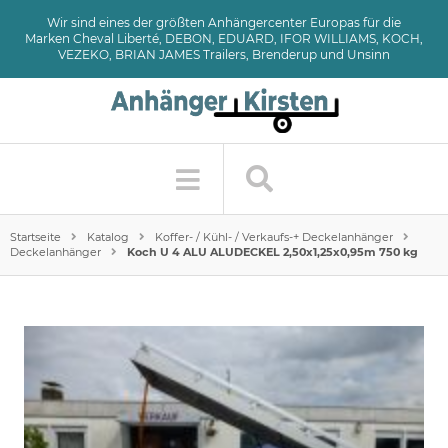
Wir sind eines der größten Anhängercenter Europas für die
Marken Cheval Liberté, DEBON, EDUARD, IFOR WILLIAMS, KOCH,
VEZEKO, BRIAN JAMES Trailers, Brenderup und Unsinn
Startseite
Katalog
Koffer- / Kühl- / Verkaufs-+ Deckelanhänger
Deckelanhänger
Koch U 4 ALU ALUDECKEL 2,50x1,25x0,95m 750 kg