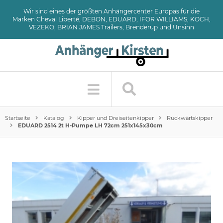
Wir sind eines der größten Anhängercenter Europas für die
Marken Cheval Liberté, DEBON, EDUARD, IFOR WILLIAMS, KOCH,
VEZEKO, BRIAN JAMES Trailers, Brenderup und Unsinn
Startseite
Katalog
Kipper und Dreiseitenkipper
Rückwärtskipper
EDUARD 2514 2t H-Pumpe LH 72cm 251x145x30cm