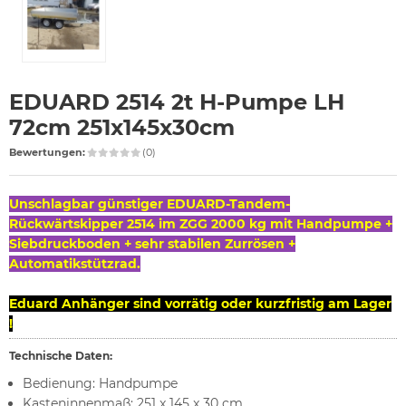
EDUARD 2514 2t H-Pumpe LH
72cm 251x145x30cm
Bewertungen:
(0)
Unschlagbar günstiger EDUARD-Tandem-
Rückwärtskipper 2514 im ZGG 2000 kg mit Handpumpe +
Siebdruckboden + sehr stabilen Zurrösen +
Automatikstützrad.
Eduard Anhänger sind vorrätig oder kurzfristig am Lager
!
Technische Daten:
Bedienung: Handpumpe
Kasteninnenmaß: 251 x 145 x 30 cm