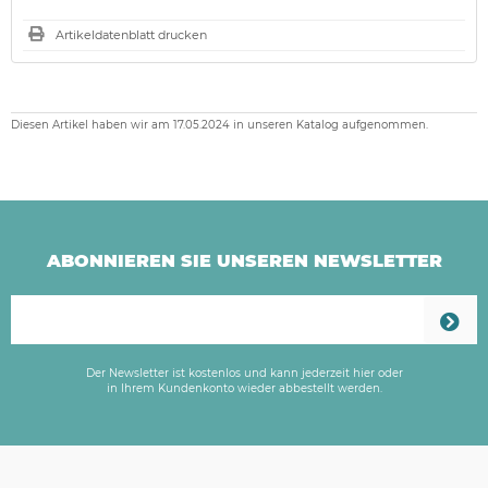
Artikeldatenblatt drucken
Diesen Artikel haben wir am 17.05.2024 in unseren Katalog aufgenommen.
ABONNIEREN SIE UNSEREN NEWSLETTER
Der Newsletter ist kostenlos und kann jederzeit hier oder
in Ihrem Kundenkonto wieder abbestellt werden.