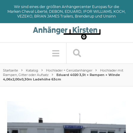
Wir sind eines der größten Anhängercenter Europas für die
Marken Cheval Liberté, DEBON, EDUARD, IFOR WILLIAMS, KOCH,
VEZEKO, BRIAN JAMES Trailers, Brenderup und Unsinn
Startseite
Katalog
Hochlader + Gerüstanhänger
Hochlader mit
Rampen, Gitter oder Aufsatz
Eduard 4020 3,5t + Rampen + Winde
4,06x2,00x0,30m Ladehöhe 63cm