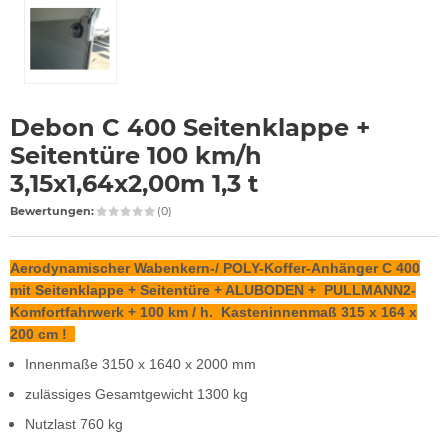
Debon C 400 Seitenklappe +
Seitentüre 100 km/h
3,15x1,64x2,00m 1,3 t
Bewertungen:
(0)
Aerodynamischer Wabenkern-/ POLY-Koffer-Anhänger C 400
mit Seitenklappe + Seitentüre + ALUBODEN + PULLMANN2-
Komfortfahrwerk + 100 km / h. Kasteninnenmaß 315 x 164 x
200 cm !
Innenmaße 3150 x 1640 x 2000 mm
zulässiges Gesamtgewicht 1300 kg
Nutzlast 760 kg