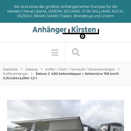
Wir sind eines der größten Anhängercenter Europas für die
Marken Cheval Liberté, DEBON, EDUARD, IFOR WILLIAMS, KOCH,
VEZEKO, BRIAN JAMES Trailers, Brenderup und Unsinn
Startseite
Katalog
Koffer- / Kühl- / Verkaufs-+ Deckelanhänger
Kofferanhänger
Debon C 400 Seitenklappe + Seitentüre 100 km/h
3,15x1,64x2,00m 1,3 t