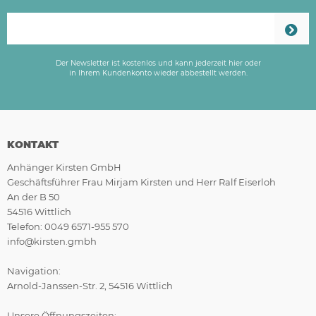
Der Newsletter ist kostenlos und kann jederzeit hier oder
in Ihrem Kundenkonto wieder abbestellt werden.
KONTAKT
Anhänger Kirsten GmbH
Geschäftsführer Frau Mirjam Kirsten und Herr Ralf Eiserloh
An der B 50
54516 Wittlich
Telefon: 0049 6571-955 570
info@kirsten.gmbh
Navigation:
Arnold-Janssen-Str. 2, 54516 Wittlich
Unsere Öffnungszeiten: