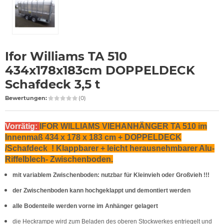
Ifor Williams TA 510
434x178x183cm DOPPELDECK
Schafdeck 3,5 t
Bewertungen:
(0)
Vorrätig:
IFOR WILLIAMS VIEHANHÄNGER TA 510 im
Innenmaß 434 x 178 x 183 cm + DOPPELDECK
/Schafdeck ! Klappbarer + leicht herausnehmbarer Alu-
Riffelblech- Zwischenboden.
mit variablem Zwischenboden: nutzbar für Kleinvieh oder Großvieh !!!
der Zwischenboden kann hochgeklappt und demontiert werden
alle Bodenteile werden vorne im Anhänger gelagert
die Heckrampe wird zum Beladen des oberen Stockwerkes entriegelt und