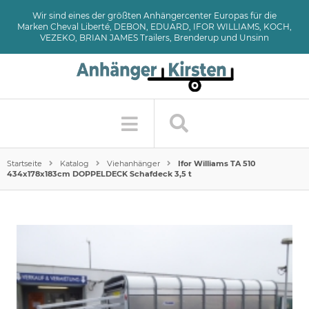
Wir sind eines der größten Anhängercenter Europas für die
Marken Cheval Liberté, DEBON, EDUARD, IFOR WILLIAMS, KOCH,
VEZEKO, BRIAN JAMES Trailers, Brenderup und Unsinn
Startseite
Katalog
Viehanhänger
Ifor Williams TA 510
434x178x183cm DOPPELDECK Schafdeck 3,5 t