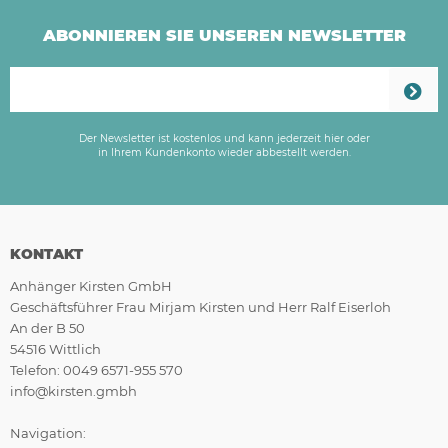
ABONNIEREN SIE UNSEREN NEWSLETTER
Der Newsletter ist kostenlos und kann jederzeit hier oder
in Ihrem Kundenkonto wieder abbestellt werden.
KONTAKT
Anhänger Kirsten GmbH
Geschäftsführer Frau Mirjam Kirsten und Herr Ralf Eiserloh
An der B 50
54516 Wittlich
Telefon: 0049 6571-955 570
info@kirsten.gmbh
Navigation: