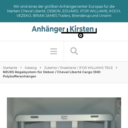
Wir sind eines der größten Anhängercenter Europas für die
Marken Cheval Liberté, DEBON, EDUARD, IFOR WILLIAMS, KOCH,
VEZEKO, BRIAN JAMES Trailers, Brenderup und Unsinn
Startseite
Katalog
Zubehör / Ersatzteile / IFOR WILLIAMS TEILE
NEUES Regalsystem für Debon / Cheval Liberté Cargo 1300
Polykofferanhänger