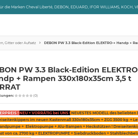
 für die Marken Cheval Liberté, DEBON, EDUARD, IFOR WILLIAMS, KOCH, 
, Gitter oder Aufsatz
DEBON PW 3.3 Black-Edition ELEKTRO-+ Handp + R
BON PW 3.3 Black-Edition ELEKTRO
ndp + Rampen 330x180x35cm 3,5 t
RRAT
tungen:
(0)
RPREIS !
NEU + VORRÄTIG bei UNS !
NEUESTES MODELL des beliebte
reiseitenkippers im neuen Kastenmaß 330x180x35cm + ZGG 3500 kg + Lei
andpumpe + Elektropumpe + Alu-Rampen + Heckstützen ! Dreiseitenki
ast von ca. 2700 kg + ELEKTROPUMPE + Siebdruckboden + Stahlblechbel