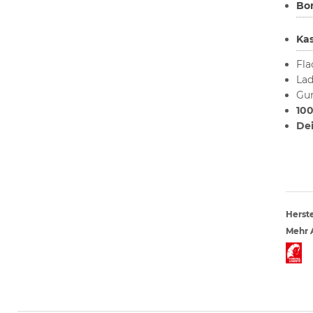
Bo
Ka
Fla
Lad
Gur
100
De
Herste
Mehr A