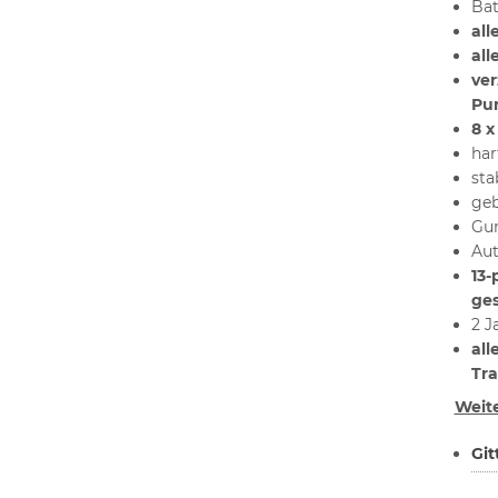
Bat
al
al
ver
Pun
8 x
har
sta
geb
Gum
Aut
13-
ge
2 J
all
Tra
Weite
Git