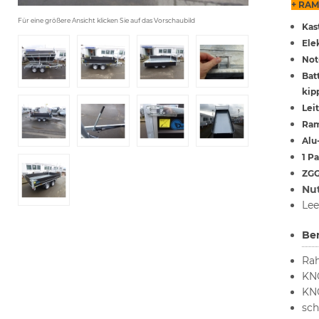
+ RAM
Für eine größere Ansicht klicken Sie auf das Vorschaubild
Kas
Ele
Not
Bat
kip
Lei
Ram
Alu
1 P
ZG
Nut
Lee
Ber
Rah
KNO
KNO
sch