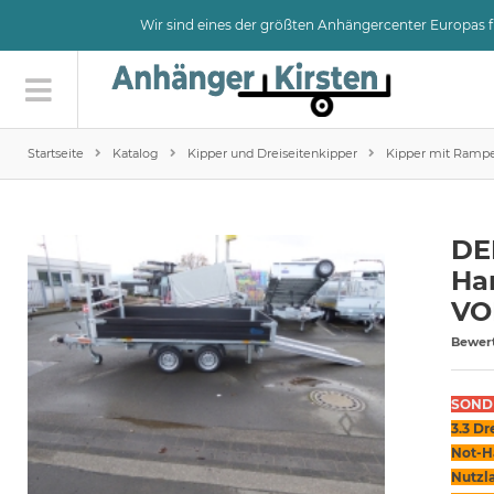
Wir sind eines der größten Anhängercenter Europas
Startseite
Katalog
Kipper und Dreiseitenkipper
Kipper mit Rampen
DE
Ha
VO
Bewer
SONDE
3.3 D
Not-H
Nutzl