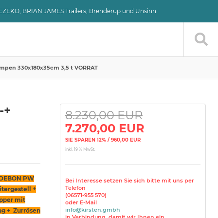
VEZEKO, BRIAN JAMES Trailers, Brenderup und Unsinn
ampen 330x180x35cm 3,5 t VORRAT
-+
8.230,00 EUR
7.270,00 EUR
SIE SPAREN 12% / 960,00 EUR
inkl. 19 % MwSt.
n DEBON PW
Bei Interesse setzen Sie sich bitte mit uns per
Telefon
tergestell +
(06571-955 570)
pper mit
oder E-Mail
info@kirsten.gmbh
ag + Zurrösen
in Verbindung, damit wir Ihnen ein