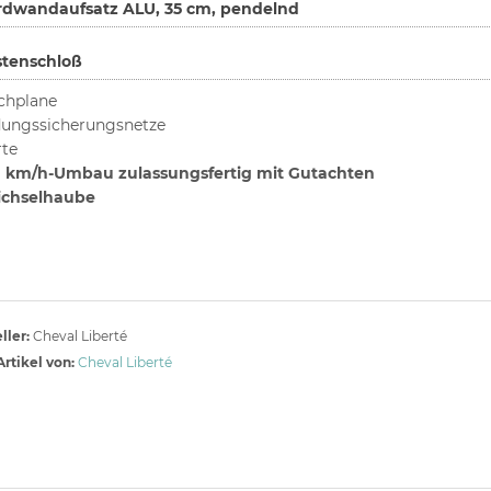
rdwandaufsatz ALU, 35 cm, pendelnd
stenschloß
chplane
ungssicherungsnetze
te
 km/h-Umbau zulassungsfertig mit Gutachten
ichselhaube
ller:
Cheval Liberté
rtikel von:
Cheval Liberté