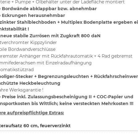
terie + Pumpe + Ölbehälter unter der Ladefläche montiert
le Bordwände abklappbar bzw. abnehmbar
le Eckrungen herausnehmbar
zinkter Stahlblechboden + Multiplex Bodenplatte ergeben e
ktstabilität !
 neue stabile Zurrösen mit Zugkraft 800 daN
tverchromter Kippzylinder
bile Bordwandverschlüsse
remster Anhänger mit Rückfahrautomatik + 4 Rad gebremst
mifederachsen mit Einzelradaufhängung
omatikstützrad
poliger-Stecker + Begrenzungsleuchten + Rückfahrscheinwer
schützte Heckbeleuchtung
ahre Werksgarantie !
e Preise inkl.
Zulassungsbescheinigung II +
COC-Papier und
nsportkosten bis Wittlich; keine versteckten Mehrkosten !!!
re aufpreispflichtige Extras:
teraufsatz 60 cm, feuerverzinkt