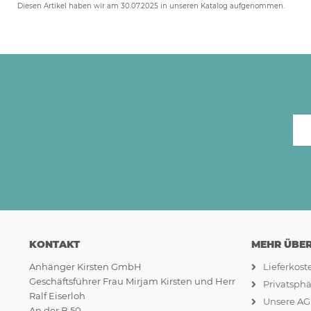
Diesen Artikel haben wir am 30.07.2025 in unseren Katalog aufgenommen.
KONTAKT
MEHR ÜBER.
Anhänger Kirsten GmbH
Lieferkos
Geschäftsführer Frau Mirjam Kirsten und Herr
Privatsph
Ralf Eiserloh
Unsere A
An der B 50