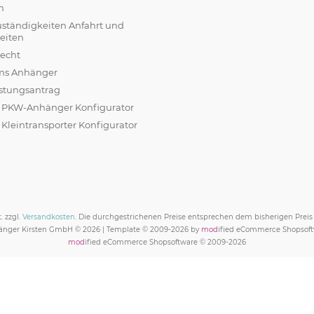
m
uständigkeiten Anfahrt und
eiten
recht
ams Anhänger
stungsantrag
r PKW-Anhänger Konfigurator
 Kleintransporter Konfigurator
. zzgl.
Versandkosten
. Die durchgestrichenen Preise entsprechen dem bisherigen Prei
nger Kirsten GmbH © 2026 | Template © 2009-2026 by
mod
ified eCommerce Shopsof
mod
ified eCommerce Shopsoftware © 2009-2026