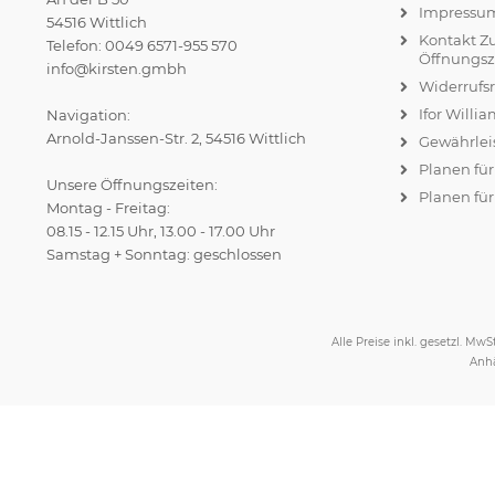
Impressu
54516 Wittlich
Kontakt Z
Telefon: 0049 6571-955 570
Öffnungsz
info@kirsten.gmbh
Widerrufs
Ifor Willi
Navigation:
Arnold-Janssen-Str. 2, 54516 Wittlich
Gewährlei
Planen fü
Unsere Öffnungszeiten:
Planen für
Montag - Freitag:
08.15 - 12.15 Uhr, 13.00 - 17.00 Uhr
Samstag + Sonntag: geschlossen
Alle Preise inkl. gesetzl. MwSt
Anhä