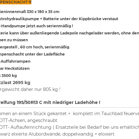
PENSCHACHT !!!
teninnenmaß 330 x 180 x 35 cm
ktrohydraulikpumpe + Batterie unter der Kippbrücke verstaut
-Handpumpe jetzt auch serienmäßig !
terie kann über außenliegende Ladepole nachgelader werden, ohne de
pen zu müssen
tergestell , 60 cm hoch, serienmäßig
penschacht unter der Ladefläche
-Auffahrrampen
aar Heckstützen
G
3500 kg
zlast 2695 kg
rgewicht daher nur 805 kg !
eifung 195/50R13 C mit niedriger Ladehöhe !
men an einem Stück gekantet + komplett im Tauchbad feuerve
TT-Achsen, angeschraubt
TT- Auflaufeinrichtung ( Ersatzteile bei Bedarf bei uns erhältlic
warz elxierte Alubordwände, doppelwandig + eloxiert