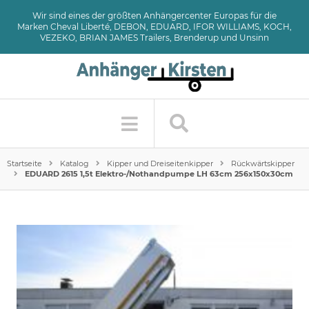
Wir sind eines der größten Anhängercenter Europas für die
Marken Cheval Liberté, DEBON, EDUARD, IFOR WILLIAMS, KOCH,
VEZEKO, BRIAN JAMES Trailers, Brenderup und Unsinn
Startseite
Katalog
Kipper und Dreiseitenkipper
Rückwärtskipper
EDUARD 2615 1,5t Elektro-/Nothandpumpe LH 63cm 256x150x30cm