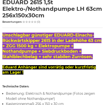
EDUARD 2615 1,5t
Elektro-/Nothandpumpe LH 63cm
256x150x30cm
Bewertungen:
(0)
Unschlagbar günstiger EDUARD-Einachs-
Rückwärtskipper 2615 in der Ladehöhe 63 cm
+ ZGG 1500 kg + Elektropumpe +
Nothandpumpe + Siebdruckboden +
Stahlblechbelag + sehr stabilen Zurrösen.
Eduard Anhänger sind vorrätig oder kurzfristig
am Lager !
Technische Daten:
Bedienung: Elektrisch & Nothandpumpe (Fotos zeigen
Modell ohne Nothandpumpe!)
Kasteninnenmaß: 256 x 150 x 30 cm