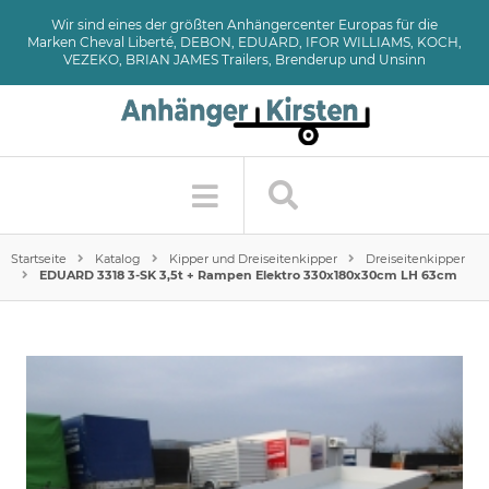
Wir sind eines der größten Anhängercenter Europas für die
Marken Cheval Liberté, DEBON, EDUARD, IFOR WILLIAMS, KOCH,
VEZEKO, BRIAN JAMES Trailers, Brenderup und Unsinn
Startseite
Katalog
Kipper und Dreiseitenkipper
Dreiseitenkipper
EDUARD 3318 3-SK 3,5t + Rampen Elektro 330x180x30cm LH 63cm