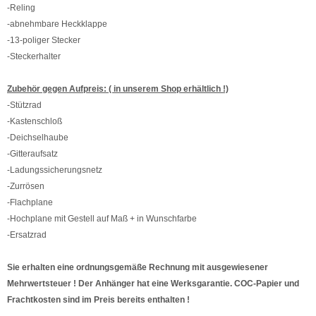
-Reling
-abnehmbare Heckklappe
-13-poliger Stecker
-Steckerhalter
Zubehör gegen Aufpreis: ( in unserem Shop erhältlich !)
-Stützrad
-Kastenschloß
-Deichselhaube
-Gitteraufsatz
-Ladungssicherungsnetz
-Zurrösen
-Flachplane
-Hochplane mit Gestell auf Maß + in Wunschfarbe
-Ersatzrad
Sie erhalten eine ordnungsgemäße Rechnung mit ausgewiesener
Mehrwertsteuer ! Der Anhänger hat eine Werksgarantie. COC-Papier und
Frachtkosten sind im Preis bereits enthalten !