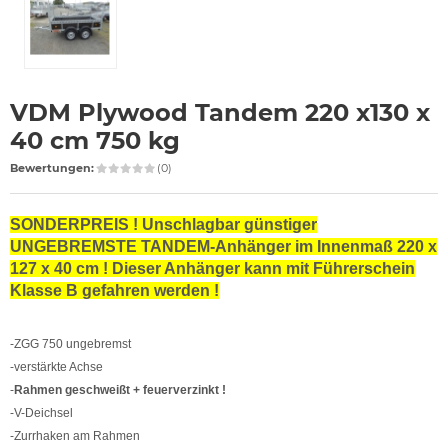
VDM Plywood Tandem 220 x130 x
40 cm 750 kg
Bewertungen:
(0)
SONDERPREIS ! Unschlagbar günstiger
UNGEBREMSTE TANDEM-Anhänger im Innenmaß 220 x
127 x 40 cm ! Dieser Anhänger kann mit Führerschein
Klasse B gefahren werden !
-ZGG 750 ungebremst
-verstärkte Achse
-
Rahmen geschweißt + feuerverzinkt !
-V-Deichsel
-Zurrhaken am Rahmen