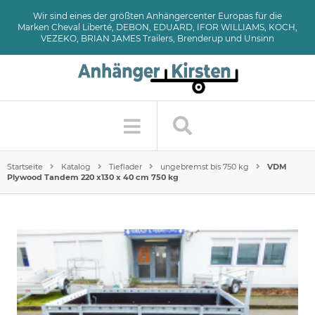
Wir sind eines der größten Anhängercenter Europas für die
Marken Cheval Liberté, DEBON, EDUARD, IFOR WILLIAMS, KOCH,
VEZEKO, BRIAN JAMES Trailers, Brenderup und Unsinn
Startseite
Katalog
Tieflader
ungebremst bis 750 kg
VDM
Plywood Tandem 220 x130 x 40 cm 750 kg