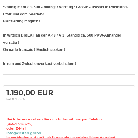
Ständig mehr als 500 Anhänger vorrätig ! Größte Auswahl in Rheinland-
Pfalz und dem Saarland !
Fianzierung möglich !
In Wittlich DIREKT an der A 48 / A 1: Ständig ca. 500 PKW-Anhänger
vorrätig !
On parle francais ! English spoken !
Irrtum und Zwischenverkauf vorbehalten !
1.190,00 EUR
inkl. 19 % MwSt.
Bei Interesse setzen Sie sich bitte mit uns per Telefon
(06571-955 570)
oder E-Mail
info@kirsten.gmbh
in Verbindung, damit wir Ihnen ein unverbindliches Angebot