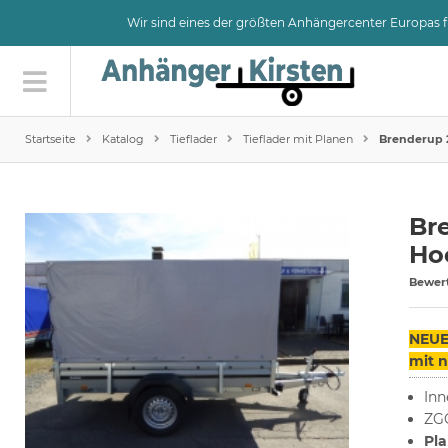
Wir sind eines der größten Anhängercenter Europas
Startseite
Katalog
Tieflader
Tieflader mit Planen
Brenderup 2
Bre
Ho
Bewer
NEUE
mit n
Inn
ZGG
Pla