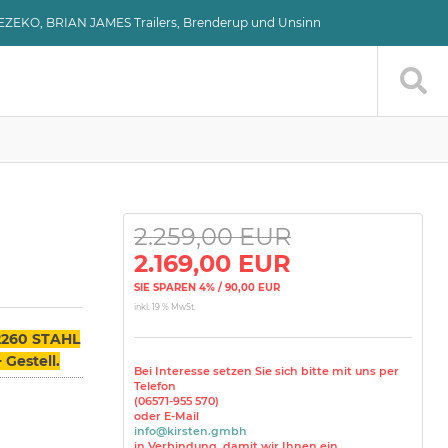
VEZEKO, BRIAN JAMES Trailers, Brenderup und Unsinn
2.259,00 EUR
2.169,00 EUR
SIE SPAREN 4% / 90,00 EUR
inkl. 19 % MwSt.
2260 STAHL
Gestell.
Bei Interesse setzen Sie sich bitte mit uns per
Telefon
(06571-955 570)
oder E-Mail
info@kirsten.gmbh
in Verbindung, damit wir Ihnen ein