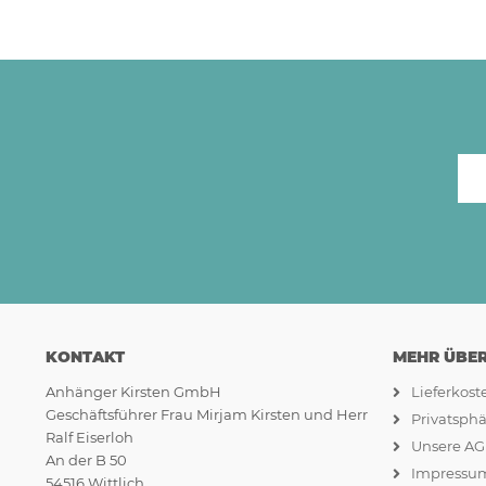
KONTAKT
MEHR ÜBER.
Anhänger Kirsten GmbH
Lieferkos
Geschäftsführer Frau Mirjam Kirsten und Herr
Privatsph
Ralf Eiserloh
Unsere A
An der B 50
Impressu
54516 Wittlich