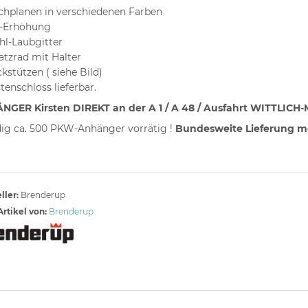
chplanen in verschiedenen Farben
-Erhöhung
hl-Laubgitter
atzrad mit Halter
kstützen ( siehe Bild)
tenschloss lieferbar.
GER Kirsten DIREKT an der A 1 / A 48 / Ausfahrt WITTLICH-
ig ca. 500 PKW-Anhänger vorrätig !
Bundesweite Lieferung mö
ller:
Brenderup
rtikel von:
Brenderup