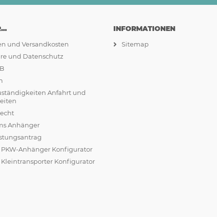
..
INFORMATIONEN
ten und Versandkosten
Sitemap
äre und Datenschutz
GB
m
uständigkeiten Anfahrt und
eiten
recht
ams Anhänger
stungsantrag
r PKW-Anhänger Konfigurator
 Kleintransporter Konfigurator