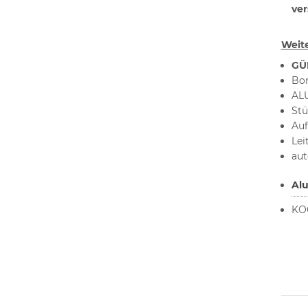
ver
Weite
GÜ
Bor
ALU
Stü
Auf
Lei
aut
Al
KOC