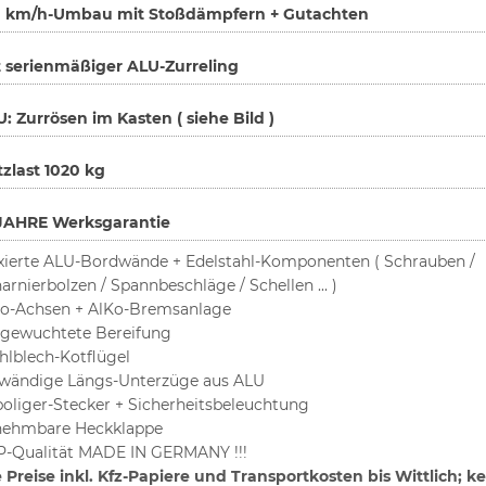
0 km/h-Umbau mit Stoßdämpfern + Gutachten
 serienmäßiger ALU-Zurreling
: Zurrösen im Kasten ( siehe Bild )
zlast 1020 kg
 JAHRE Werksgarantie
xierte ALU-Bordwände + Edelstahl-Komponenten ( Schrauben /
arnierbolzen / Spannbeschläge / Schellen ... )
o-Achsen + AlKo-Bremsanlage
gewuchtete Bereifung
hlblech-Kotflügel
wändige Längs-Unterzüge aus ALU
poliger-Stecker + Sicherheitsbeleuchtung
nehmbare Heckklappe
-Qualität MADE IN GERMANY !!!
e Preise inkl. Kfz-Papiere und Transportkosten bis Wittlich; k