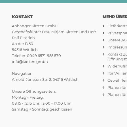
KONTAKT
MEHR ÜBER.
Anhänger Kirsten GmbH
Lieferkos
Geschäftsführer Frau Mirjam Kirsten und Herr
Privatsph
Ralf Eiserloh
Unsere A
An der B 50
Impressu
54516 Wittlich
Kontakt Z
Telefon: 0049 6571-955 570
Öffnungsz
info@kirsten.gmbh
Widerrufs
Ifor Willi
Navigation:
Arnold-Janssen-Str. 2, 54516 Wittlich
Gewährlei
Planen fü
Unsere Öffnungszeiten:
Planen für
Montag - Freitag:
08.15 - 12.15 Uhr, 13.00 - 17.00 Uhr
Samstag + Sonntag: geschlossen