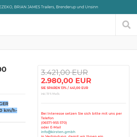
VEZEKO, BRIAN JAMES Trailers, Brenderup und Unsinn
00
3.421,00 EUR
2.980,00 EUR
SIE SPAREN 13% / 441,00 EUR
inkl. 19 % MwSt.
GER
0 km/h-
Bei Interesse setzen Sie sich bitte mit uns per
Telefon
(06571-955 570)
oder E-Mail
info@kirsten.gmbh
in Verbindung, damit wir Ihnen ein