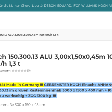
 für die Marken Cheval Liberté, DEBON, EDUARD, IFOR WILLIAMS, KOCH, 
00.13 ALU 3,00x1,50x0,45m 100 km/h 1,3 t
h 150.300.13 ALU 3,00x1,50x0,45m 1
h 1,3 t
tungen:
(0)
tät Made in Germany !!!
GEBREMSTER KOCH-Einachs-ANHÄN
300.13 im großen Kasteninnenmaß 3000 x 1500 x 450 mm + 10
 werkseitig + ZGG 1300 kg !!!
enmaße 300 x 150 x 45 cm