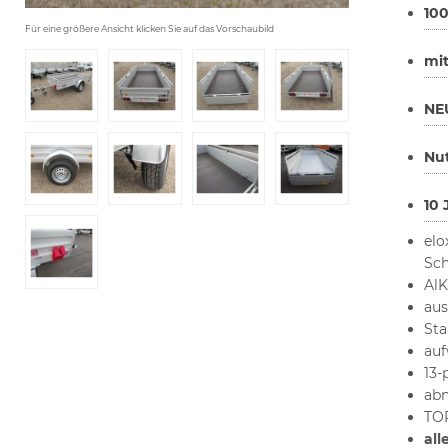
10
Für eine größere Ansicht klicken Sie auf das Vorschaubild
mit
NEU
Nut
10
elo
Sch
AlK
aus
Sta
auf
13-
ab
TOP
all