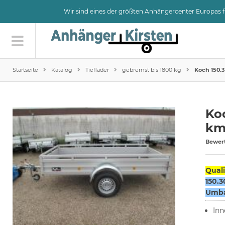
Wir sind eines der größten Anhängercenter Europas
Startseite
Katalog
Tieflader
gebremst bis 1800 kg
Koch 150.3
Koc
km/
Bewer
Quali
150.
Umbau
Inn