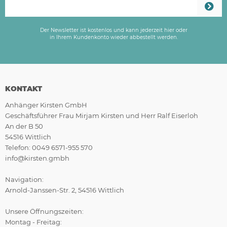
Der Newsletter ist kostenlos und kann jederzeit hier oder
in Ihrem Kundenkonto wieder abbestellt werden.
KONTAKT
Anhänger Kirsten GmbH
Geschäftsführer Frau Mirjam Kirsten und Herr Ralf Eiserloh
An der B 50
54516 Wittlich
Telefon: 0049 6571-955 570
info@kirsten.gmbh
Navigation:
Arnold-Janssen-Str. 2, 54516 Wittlich
Unsere Öffnungszeiten:
Montag - Freitag: