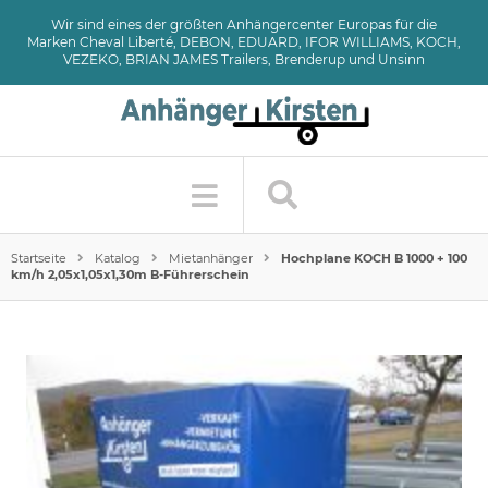
Wir sind eines der größten Anhängercenter Europas für die
Marken Cheval Liberté, DEBON, EDUARD, IFOR WILLIAMS, KOCH,
VEZEKO, BRIAN JAMES Trailers, Brenderup und Unsinn
Startseite
Katalog
Mietanhänger
Hochplane KOCH B 1000 + 100
km/h 2,05x1,05x1,30m B-Führerschein