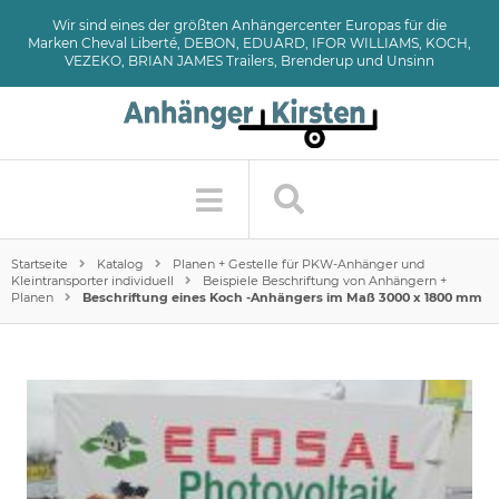
Wir sind eines der größten Anhängercenter Europas für die
Marken Cheval Liberté, DEBON, EDUARD, IFOR WILLIAMS, KOCH,
VEZEKO, BRIAN JAMES Trailers, Brenderup und Unsinn
Startseite
Katalog
Planen + Gestelle für PKW-Anhänger und
Kleintransporter individuell
Beispiele Beschriftung von Anhängern +
Planen
Beschriftung eines Koch -Anhängers im Maß 3000 x 1800 mm