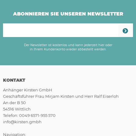
ABONNIEREN SIE UNSEREN NEWSLETTER
Der Newsletter ist kostenlos und kann jederzeit hier oder
in Ihrem Kundenkonto wieder abbestellt werden.
KONTAKT
Anhänger Kirsten GmbH
Geschäftsführer Frau Mirjam Kirsten und Herr Ralf Eiserloh
An der B 50
54516 Wittlich
Telefon: 0049 6571-955 570
info@kirsten.gmbh
Navigation: