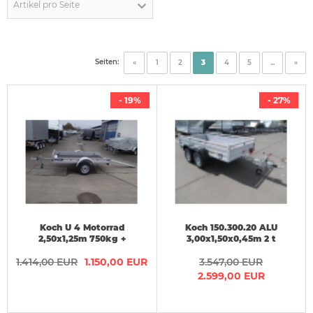
Artikel pro Seite
Seiten:
«
1
2
3
4
5
...
»
- 19%
- 27%
Koch U 4 Motorrad
Koch 150.300.20 ALU
2,50x1,25m 750kg +
3,00x1,50x0,45m 2 t
Rampe + Halter
ABVERKAUF
1.414,00 EUR
ABVERKAUF
1.150,00 EUR
LAGERFAHRZEUGE:
3.547,00 EUR
2.599,00 EUR