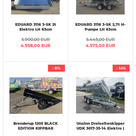
EDUARD 3116 3-SK 2t
EDUARD 3116 3-SK 2,7t H-
Elektro LH 63cm
Pumpe LH 63cm
311x160x30cm
311x160x30cm
5.900,00 EUR
5.445,00 EUR
4.958,00 EUR
4.575,00 EUR
- 9%
- 14%
Brenderup 1205 BLACK
Unsinn Dreiseitenkipper
EDITION KIPPBAR
UDK 3017-35-14 Elektro |
Alufelgen 2,03x1,16x0,35m
3,06x1,75x0,35m | 3,5 t