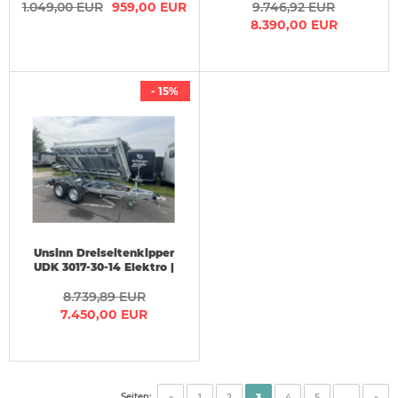
1.049,00 EUR
959,00 EUR
9.746,92 EUR
8.390,00 EUR
- 15%
Unsinn Dreiseitenkipper
UDK 3017-30-14 Elektro |
3,06x1,75x0,35m | 3 t
8.739,89 EUR
7.450,00 EUR
Seiten:
«
1
2
3
4
5
...
»