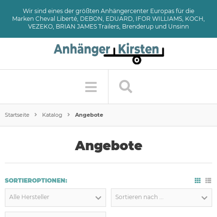
Wir sind eines der größten Anhängercenter Europas für die
Marken Cheval Liberté, DEBON, EDUARD, IFOR WILLIAMS, KOCH,
VEZEKO, BRIAN JAMES Trailers, Brenderup und Unsinn
Startseite
Katalog
Angebote
Angebote
SORTIEROPTIONEN:
Alle Hersteller
Sortieren nach ...