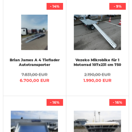
- 14%
- 9%
Brian James A 4 Tieflader
Vezeko Mikrobike für 1
Autotransporter
Motorrad 107x231 cm 750
450x200cm 3 t Vorrat
kg
SONDERPREIS
7.831,00 EUR
2.190,00 EUR
6.700,00 EUR
1.990,00 EUR
- 16%
- 16%