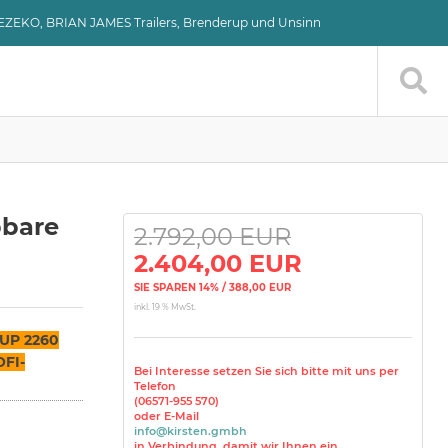
VEZEKO, BRIAN JAMES Trailers, Brenderup und Unsinn
pbare
2.792,00 EUR
2.404,00 EUR
SIE SPAREN 14% / 388,00 EUR
inkl. 19 % MwSt.
UP 2260
OFI-
Bei Interesse setzen Sie sich bitte mit uns per
Telefon
(06571-955 570)
oder E-Mail
info@kirsten.gmbh
in Verbindung, damit wir Ihnen ein