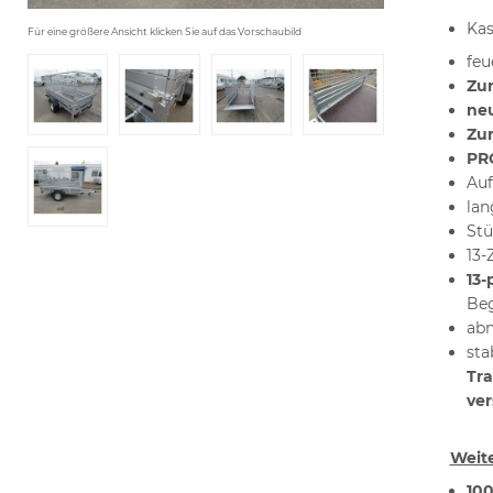
Kas
Für eine größere Ansicht klicken Sie auf das Vorschaubild
feu
Zu
ne
Zu
PRO
Auf
lan
Stü
13-
13-
Beg
abn
sta
Tra
ver
Weit
100