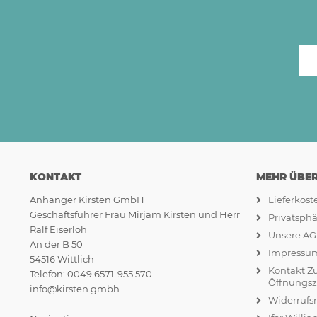
KONTAKT
MEHR ÜBER.
Anhänger Kirsten GmbH
Lieferkos
Geschäftsführer Frau Mirjam Kirsten und Herr
Privatsph
Ralf Eiserloh
Unsere A
An der B 50
Impressu
54516 Wittlich
Kontakt Z
Telefon: 0049 6571-955 570
Öffnungsz
info@kirsten.gmbh
Widerrufs