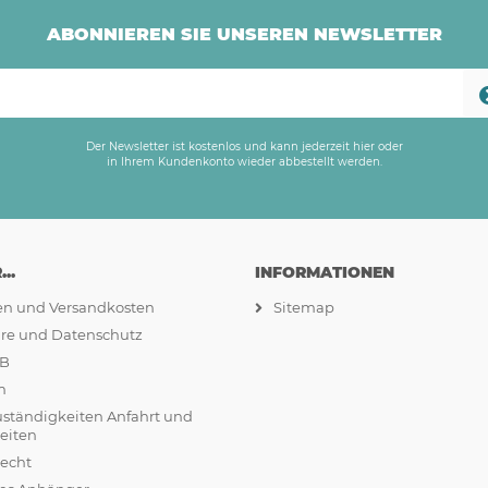
ABONNIEREN SIE UNSEREN NEWSLETTER
Der Newsletter ist kostenlos und kann jederzeit hier oder
in Ihrem Kundenkonto wieder abbestellt werden.
..
INFORMATIONEN
ten und Versandkosten
Sitemap
äre und Datenschutz
GB
m
uständigkeiten Anfahrt und
eiten
recht