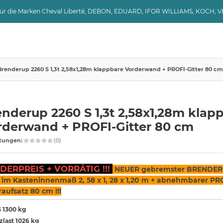
 für die Marken Cheval Liberté, DEBON, EDUARD, IFOR WILLIAMS, KOCH, 
Brenderup 2260 S 1,3t 2,58x1,28m klappbare Vorderwand + PROFI-Gitter 80 cm
nderup 2260 S 1,3t 2,58x1,28m klap
rderwand + PROFI-Gitter 80 cm
tungen:
(0)
DERPREIS + VORRÄTIG !!!
NEUER gebremster BRENDER
 im Kasteninnenmaß 2, 58 x 1, 28 x 1,20 m + abnehmbarer PR
raufsatz 80 cm !!!
 1300 kg
zlast 1026 kg