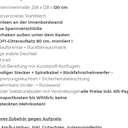
teninnenmaße: 258 x 128 x
120 cm
erverzinktes Stahlblech
rrösen an der Innenbordwand
ue Spannverschlüße
rrhaken außen unter dem Kasten
FI-Gitteraufsatz 80 cm, montiert !
laufbremse + Rückfahrautomatik
ge stabile Deichsel
tzrad
Zoll-Bereifung mit Kunststoff-Kotflügeln
poliger Stecker + Spiralkabel + Rückfahrscheinwerfer
+
renzungsleuchten + Sicherheitsbeleuchtung
ehmbare Vorder- + Rückwand
biler Siebdruckboden mit Verstrebungen
alle Preise inkl. Kfz-P
nsportkosten bis Wittlich; keine
steckten Mehrkosten!
eres Zubehör gegen Aufpreis:
 km/h-Umbau, inkl. Gutachten, zulassungsfertig