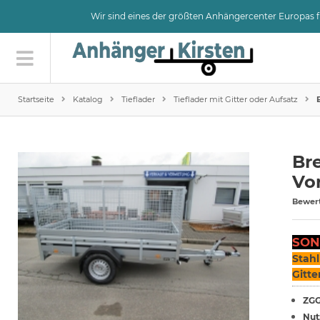
Wir sind eines der größten Anhängercenter Europas
Startseite
Katalog
Tieflader
Tieflader mit Gitter oder Aufsatz
Bre
Vo
Bewer
SON
Stahl
Gitte
ZGG
Nut