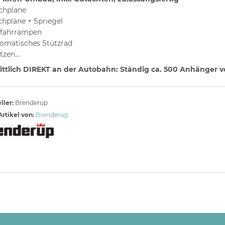
chplane
hplane + Spriegel
ffahrrampen
omatisches Stützrad
tzen...
ttlich DIREKT an der Autobahn: Ständig ca. 500 Anhänger vor
ller:
Brenderup
rtikel von:
Brenderup